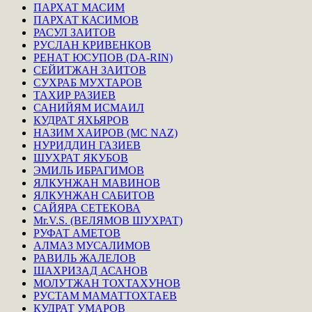
ПАРХАТ МАСИМ
ПАРХАТ КАСИМОВ
РАСУЛ ЗАИТОВ
РУСЛАН КРИВЕНКОВ
РЕНАТ ЮСУПОВ (DA-RIN)
СЕЙИТЖАН ЗАИТОВ
СУХРАБ МУХТАРОВ
ТАХИР РАЗИЕВ
САНИЙЯМ ИСМАИЛ
КУДРАТ ЯХЬЯРОВ
НАЗИМ ХАИРОВ (MC NAZ)
НУРИДДИН ГАЗИЕВ
ШУХРАТ ЯКУБОВ
ЭМИЛЬ ИБРАГИМОВ
ЯЛКУНЖАН МАВИНОВ
ЯЛКУНЖАН САБИТОВ
САЙЯРА СЕТЕКОВА
Mr.V.S. (ВЕЛЯМОВ ШУХРАТ)
РУФАТ АМЕТОВ
АЛМАЗ МУСАЛИМОВ
РАВИЛЬ ЖАЛЕЛОВ
ШАХРИЗАД АСАНОВ
МОЛУТЖАН ТОХТАХУНОВ
РУСТАМ МАМАТТОХТАЕВ
КУДРАТ УМАРОВ