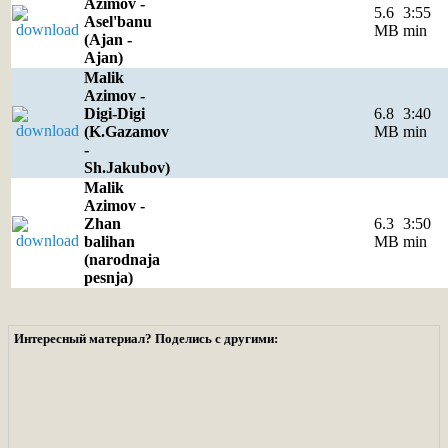
Azimov -
5.6
3:55
Asel'banu
MB
min
(Ajan -
Ajan)
Malik
Azimov -
Digi-Digi
6.8
3:40
(K.Gazamov
MB
min
-
Sh.Jakubov)
Malik
Azimov -
Zhan
6.3
3:50
balihan
MB
min
(narodnaja
pesnja)
Интересный материал? Поделись с другими: