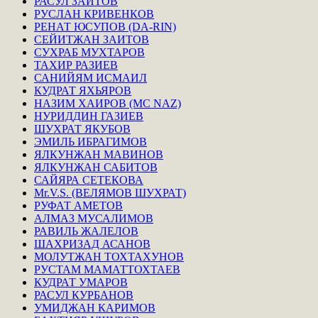
РАСУЛ ЗАИТОВ
РУСЛАН КРИВЕНКОВ
РЕНАТ ЮСУПОВ (DA-RIN)
СЕЙИТЖАН ЗАИТОВ
СУХРАБ МУХТАРОВ
ТАХИР РАЗИЕВ
САНИЙЯМ ИСМАИЛ
КУДРАТ ЯХЬЯРОВ
НАЗИМ ХАИРОВ (MC NAZ)
НУРИДДИН ГАЗИЕВ
ШУХРАТ ЯКУБОВ
ЭМИЛЬ ИБРАГИМОВ
ЯЛКУНЖАН МАВИНОВ
ЯЛКУНЖАН САБИТОВ
САЙЯРА СЕТЕКОВА
Mr.V.S. (ВЕЛЯМОВ ШУХРАТ)
РУФАТ АМЕТОВ
АЛМАЗ МУСАЛИМОВ
РАВИЛЬ ЖАЛЕЛОВ
ШАХРИЗАД АСАНОВ
МОЛУТЖАН ТОХТАХУНОВ
РУСТАМ МАМАТТОХТАЕВ
КУДРАТ УМАРОВ
РАСУЛ КУРБАНОВ
УМИДЖАН КАРИМОВ