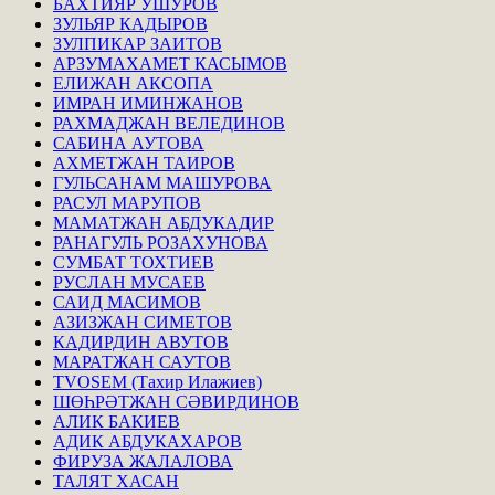
БАХТИЯР УШУРОВ
ЗУЛЬЯР КАДЫРОВ
ЗУЛПИКАР ЗАИТОВ
АРЗУМАХАМЕТ КАСЫМОВ
ЕЛИЖАН АКСОПА
ИМРАН ИМИНЖАНОВ
РАХМАДЖАН ВЕЛЕДИНОВ
САБИНА АУТОВА
АХМЕТЖАН ТАИРОВ
ГУЛЬСАНАМ МАШУРОВА
РАСУЛ МАРУПОВ
МАМАТЖАН АБДУКАДИР
РАНАГУЛЬ РОЗАХУНОВА
СУМБАТ ТОХТИЕВ
РУСЛАН МУСАЕВ
САИД МАСИМОВ
АЗИЗЖАН СИМЕТОВ
КАДИРДИН АВУТОВ
МАРАТЖАН САУТОВ
TVOSEM (Тахир Илажиев)
ШӨҺРӘТЖАН СӘВИРДИНОВ
АЛИК БАКИЕВ
АДИК АБДУКАХАРОВ
ФИРУЗА ЖАЛАЛОВА
ТАЛЯТ ХАСАН