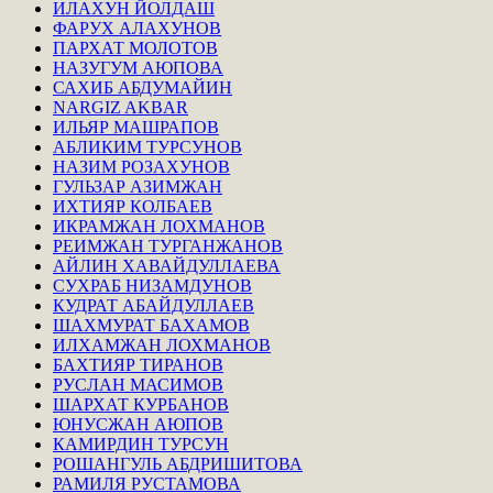
ИЛАХУН ЙОЛДАШ
ФАРУХ АЛАХУНОВ
ПАРХАТ МОЛОТОВ
НАЗУГУМ АЮПОВА
САХИБ АБДУМАЙИН
NARGIZ AKBAR
ИЛЬЯР МАШРАПОВ
АБЛИКИМ ТУРСУНОВ
НАЗИМ РОЗАХУНОВ
ГУЛЬЗАР АЗИМЖАН
ИХТИЯР КОЛБАЕВ
ИКРАМЖАН ЛОХМАНОВ
РЕИМЖАН ТУРГАНЖАНОВ
АЙЛИН ХАВАЙДУЛЛАЕВА
СУХРАБ НИЗАМДУНОВ
КУДРАТ АБАЙДУЛЛАЕВ
ШАХМУРАТ БАХАМОВ
ИЛХАМЖАН ЛОХМАНОВ
БАХТИЯР ТИРАНОВ
РУСЛАН МАСИМОВ
ШАРХАТ КУРБАНОВ
ЮНУСЖАН АЮПОВ
КАМИРДИН ТУРСУН
РОШАНГУЛЬ АБДРИШИТОВА
РАМИЛЯ РУСТАМОВА