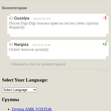
Комментарии
-1
#2
Guzelya
2013-03-29 12:51
Песня Digi-Digi похожа прям на песни узбек группы
Bojalar)))
+2
#1
Nargiza
2013-02-03 18:40
Ochen' horowie pesni))))
Обновить список комментариев
JComments
Select
Your Language:
Группы
Группа AMK VOSTOK