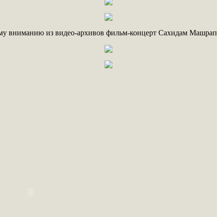
му вниманию из видео-архивов фильм-концерт Сахидам Машрап