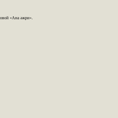
овой «Ана әжри».