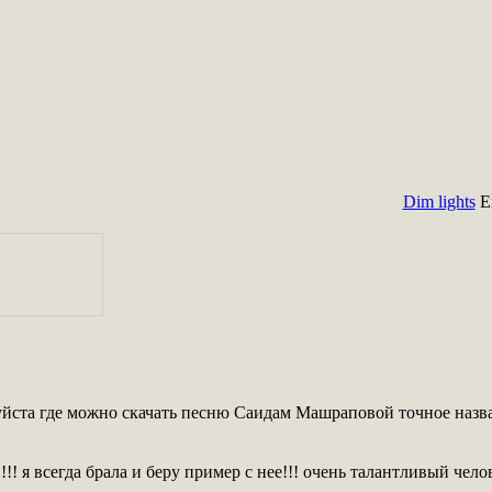
Dim lights
E
йста где можно скачать песню Саидам Машраповой точное назван
!! я всегда брала и беру пример с нее!!! очень талантливый челов