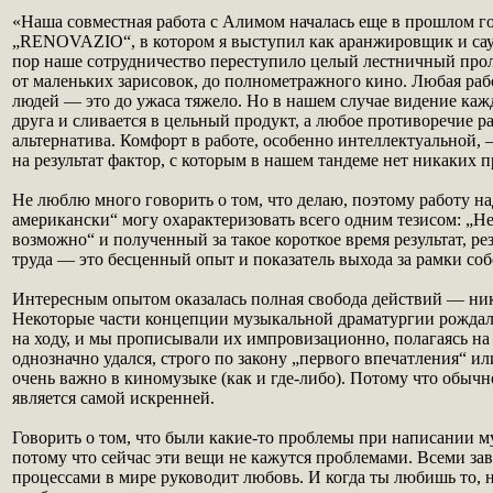
«Наша совместная работа с Алимом началась еще в прошлом год
„RENOVAZIO“, в котором я выступил как аранжировщик и сау
пор наше сотрудничество переступило целый лестничный про
от маленьких зарисовок, до полнометражного кино. Любая раб
людей — это до ужаса тяжело. Но в нашем случае видение каж
друга и сливается в цельный продукт, а любое противоречие р
альтернатива. Комфорт в работе, особенно интеллектуальной
на результат фактор, с которым в нашем тандеме нет никаких 
Не люблю много говорить о том, что делаю, поэтому работу н
американски“ могу охарактеризовать всего одним тезисом: „
возможно“ и полученный за такое короткое время результат, ре
труда — это бесценный опыт и показатель выхода за рамки со
Интересным опытом оказалась полная свобода действий — ни
Некоторые части концепции музыкальной драматургии рождал
на ходу, и мы прописывали их импровизационно, полагаясь на
однозначно удался, строго по закону „первого впечатления“ и
очень важно в киномузыке (как и где-либо). Потому что обычн
является самой искренней.
Говорить о том, что были какие-то проблемы при написании 
потому что сейчас эти вещи не кажутся проблемами. Всеми з
процессами в мире руководит любовь. И когда ты любишь то, 