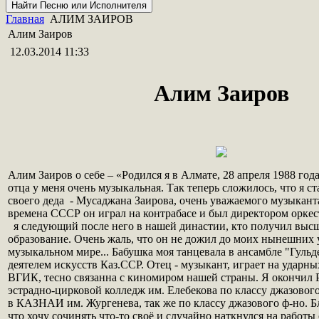
Главная
АЛИМ ЗАИРОВ
Алим Заиров
12.03.2014 11:33
Алим Заиров
Алим Заиров о себе – «Родился я в Алмате, 28 апреля 1988 год
отца у меня очень музыкальная. Так теперь сложилось, что я с
своего деда - Мусаджана Заирова, очень уважаемого музыканта
времена СССР он играл на контрабасе и был директором орке
я следующий после него в нашей династии, кто получил выс
образование. Очень жаль, что он не дожил до моих нынешних 
музыкальном мире... Бабушка моя танцевала в ансамбле "Гуль
деятелем искусств Каз.ССР. Отец - музыкант, играет на ударн
ВГИК, тесно связанна с киномиром нашей страны. Я окончил
эстрадно-цирковой колледж им. Елебекова по классу джазового
в КАЗНАИ им. Жургенева, так же по классу джазового ф-но. Бл
что хочу сочинять что-то своё и случайно наткнулся на работы