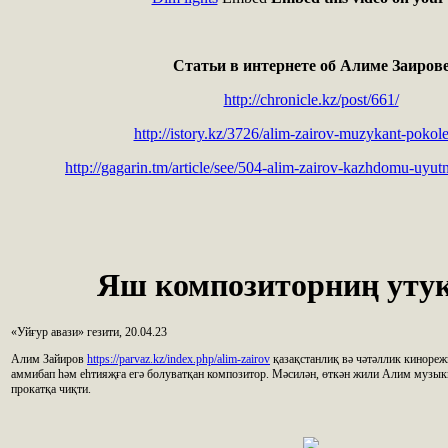
Статьи в интернете об Алиме Заиров
http://chronicle.kz/post/661/
http://istory.kz/3726/alim-zairov-muzykant-pokol
http://gagarin.tm/article/see/504-alim-zairov-kazhdomu-uyut
Яш композиторниң уту
«Уйғур авази» гезити, 20.04.23
Алим Зайиров
https://parvaz.kz/index.php/alim-zairov
қазақстанлиқ вә чәтәллик кинореж
аммибап һәм еһтияҗға егә болуватқан композитор. Мәсилән, өткән жили Алим музык
прокатқа чиқти.