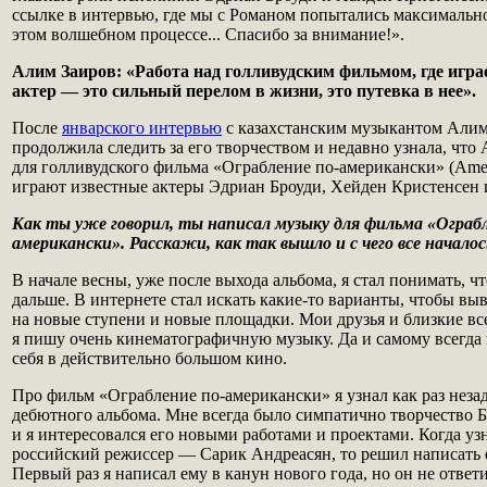
ссылке в интервью, где мы с Романом попытались максимально
этом волшебном процессе... Спасибо за внимание!».
Алим Заиров: «Работа над голливудским фильмом, где игр
актер — это сильный перелом в жизни, это путевка в нее».
После
январского интервью
с казахстанским музыкантом Алим
продолжила следить за его творчеством и недавно узнала, что
для голливудского фильма «Ограбление по-американски» (Ameri
играют известные актеры Эдриан Броуди, Хейден Кристенсен 
Как ты уже говорил, ты написал музыку для фильма «Ограбл
американски». Расскажи, как так вышло и с чего все началос
В начале весны, уже после выхода альбома, я стал понимать, ч
дальше. В интернете стал искать какие-то варианты, чтобы вы
на новые ступени и новые площадки. Мои друзья и близкие все
я пишу очень кинематографичную музыку. Да и самому всегда 
себя в действительно большом кино.
Про фильм «Ограбление по-американски» я узнал как раз незад
дебютного альбома. Мне всегда было симпатично творчество Б
и я интересовался его новыми работами и проектами. Когда узн
российский режиссер — Сарик Андреасян, то решил написать е
Первый раз я написал ему в канун нового года, но он не ответ