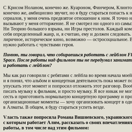
С Крисом Ноланом, конечно же. Куароном, Финчером, Клинтом
конечно же, амбициозно звучит, но я буду стараться попасть к 
сериалов, у меня очень предвзятое отношение к ним. Я точно н
вызывают у меня отторжение. Я не смотрел ни одного из самы
Ни Теорию большого взрыва, ни Игры престолов. Каждый ком
себя определенный жанр, и, я считаю, ему и должен следовать.
лиричное, историческое кино, возможно — остросоциальное. В
нужно работать с чувствами героя.
Помню, ты говорил, что собираешься работать с лейблом Fl
Space. После работы над фильмом ты не передумал занимат
и работать с лейблом?
Мы как раз говорили с ребятами с лейбла во время начала мое
и я понял, что альбом и концертная деятельность пока может п
упускать этот момент и попросил отложить этот разговор. Воо
писать музыку к фильмам, и просто музыку. Я все никак не мо
сесть и приготовить нормальную концертную программу и про
организационные моменты — хочу организовать концерт в од
в Алматы. В общем, я буду стараться успеть везде.
Vласть также попросила Романа Вишневского, украинског
с которым работает Алим, рассказать о своих впечатлениях
работы, в том числе над этим фильмом: