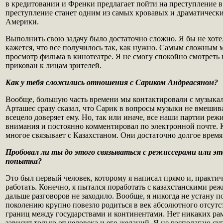
в кредитовании и Френки предлагает пойти на преступление в 
преступление станет одним из самых кровавых и драматически
Америки.
Выполнить свою задачу было достаточно сложно. Я бы не хотел
кажется, что все получилось так, как нужно. Самым сложным 
просмотр фильма в кинотеатре. Я не смогу спокойно смотреть н
прикован к лицам зрителей.
Как у тебя сложились отношения с Сариком Андреасяном?
Вообще, большую часть времени мы контактировали с музыка
Арташес сразу сказал, что Сарик в вопросы музыки не вмешива
всецело доверяет ему. Но, так или иначе, все наши партии режи
внимания и постоянно комментировал по электронной почте. К
многое связывает с Казахстаном. Они достаточно долгое время
Пробовал ли ты до этого связываться с режиссерами или эт
попытка?
Это был первый человек, которому я написал прямо и, практич
работать. Конечно, я пытался поработать с казахстанскими реж
дальше разговоров не заходило. Вообще, я никогда не устану п
поколению крупно повезло родиться в век абсолютного отсут
границ между государствами и континентами. Нет никаких рам
зависит только от человека и его желаний. Я не располагаю су