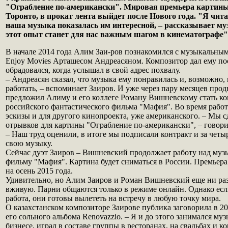
"Ограбление по-американски". Мировая премьера картин
Торонто, в прокат лента выйдет после Нового года. "Я чит
наша музыка показалась им интересной, – рассказывает му
этот опыт станет для нас важным шагом в кинематографе"
В начале 2014 года Алим Заи-ров познакомился с музыкальн
Enjoy Movies Арташесом Андреасяном. Композитор дал ему по
обрадовался, когда услышал в свой адрес похвалу.
– Андреасян сказал, что музыка ему понравилась и, возможно,
работать, – вспоминает Заиров. И уже через пару месяцев про
предложил Алиму и его коллеге Роману Вишневскому стать к
российского фантастического фильма "Мафия". Во время рабо
эскизы и для другого кинопроекта, уже американского. – Мы с
отрывков для картины "Ограбление по-американски", – говори
– Наш труд оценили, в итоге мы подписали контракт и за четы
свою музыку.
Сейчас дуэт Заиров – Вишневский продолжает работу над муз
фильму "Мафия". Картина будет сниматься в России. Премьер
на осень 2015 года.
Удивительно, но Алим Заиров и Роман Вишневский еще ни раз
вживую. Парни общаются только в режиме онлайн. Однако есл
работа, они готовы вылететь на встречу в любую точку мира.
О казахстанском композиторе Заирове публика заговорила в 20
его сольного альбома Renovazzio. – Я и до этого занимался муз
бизнесе, играл в составе группы в ресторанах, на свадьбах и к