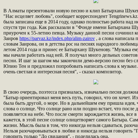
В Алматы презентовали новую песню и клип Батырхана Шуке
"Нас исцеляет любовь", сообщает корреспондент Tengrinews.k
была записана еще в 2014 году, однако полностью работа над 
спустя три года. Как рассказали в "Фонде имени Батырхана Ш
приурочен к 55-летию певца. Музыку данной песни сочинил 
Заиров
https://parvaz.kz/index.php/alim-zairov
, а слова написала 
словам Заирова, он в детства рос на песнях народного любимц
летом 2014 года и принес ее Батырхану Шукенову. "Музыка ем
мы начали работать над ней. Я получал много дельных советов
песни. И шаг за шагом мы закончили демо-версию песни без с
Юлию Тен и предложил попробовать написать слова к музыке. Я
очень светлая и интересная песня", - сказал композитор.
В свою очередь, поэтесса призналась, изначально песня должна
"Батыр ориентировал меня весь путь, говорил, что он хочет. И
была быть другой, о море. Но в дальнейшем ему пришла идея, 
слова о солнце. Что солнце рано или поздно встает, что после
появляется на небе. Что после смерти зарождается жизнь, все 
кажется, в этой песне солнце олицетворяет самого Батыра. Са
жизни. Мысль была в том, что никогда нельзя сдаваться, разоч
Нельзя разочаровываться в любви и никогда нельзя говорить 
говорить только "До свидания", - поделилась она.