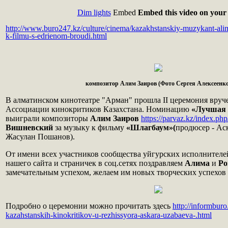
Dim lights
Embed
Embed this video on your 
http://www.buro247.kz/culture/cinema/kazakhstanskiy-muzykant-ali
k-filmu-s-edrienom-broudi.html
композитор Алим Заиров (Фото Сергея Алексеенко
В алматинском кинотеатре "Арман" прошла II церемония вруч
Ассоциации кинокритиков Казахстана. Номинацию
«Лучшая 
выиграли композиторы
Алим Заиров
https://parvaz.kz/index.php
Вишневский
за музыку к фильму
«Шлагбаум»(
продюсер - Аск
Жасулан Пошанов).
От имени всех участников сообщества уйгурских исполнителе
нашего сайта и страничек в соц.сетях поздравляем
Алима
и
Ро
замечательным успехом, желаем им новых творческих успехов 
Подробно о церемонии можно прочитать здесь
http://informburo
kazahstanskih-kinokritikov-u-rezhissyora-askara-uzabaeva-.html