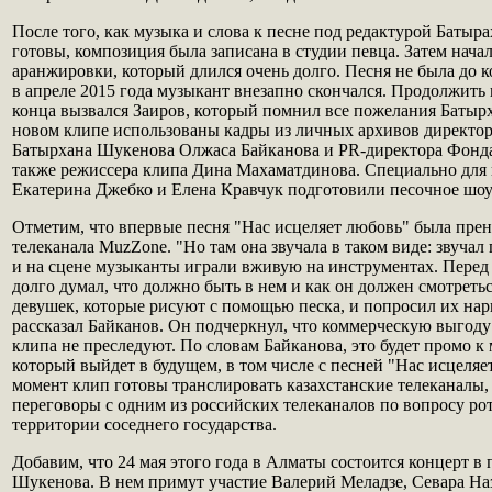
После того, как музыка и слова к песне под редактурой Баты
готовы, композиция была записана в студии певца. Затем нача
аранжировки, который длился очень долго. Песня не была до к
в апреле 2015 года музыкант внезапно скончался. Продолжить 
конца вызвался Заиров, который помнил все пожелания Батыр
новом клипе использованы кадры из личных архивов директо
Батырхана Шукенова Олжаса Байканова и PR-директора Фонд
также режиссера клипа Дина Махаматдинова. Специально для
Екатерина Джебко и Елена Кравчук подготовили песочное шоу
Отметим, что впервые песня "Нас исцеляет любовь" была пре
телеканала MuzZone. "Но там она звучала в таком виде: звучал
и на сцене музыканты играли вживую на инструментах. Перед 
долго думал, что должно быть в нем и как он должен смотретьс
девушек, которые рисуют с помощью песка, и попросил их нари
рассказал Байканов. Он подчеркнул, что коммерческую выгоду
клипа не преследуют. По словам Байканова, это будет промо к
который выйдет в будущем, в том числе с песней "Нас исцеля
момент клип готовы транслировать казахстанские телеканалы,
переговоры с одним из российских телеканалов по вопросу ро
территории соседнего государства.
Добавим, что 24 мая этого года в Алматы состоится концерт в
Шукенова. В нем примут участие Валерий Меладзе, Севара На