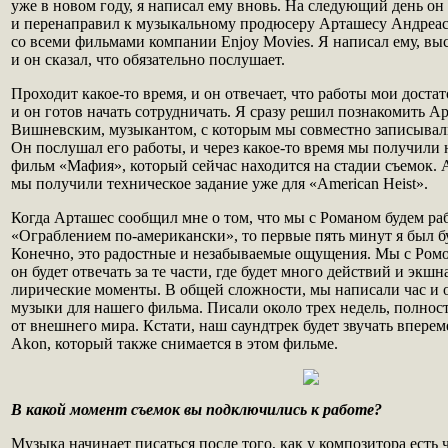
уже в новом году, я написал ему вновь. На следующий день он
и перенаправил к музыкальному продюсеру Арташесу Андреася
со всеми фильмами компании Enjoy Movies. Я написал ему, вы
и он сказал, что обязательно послушает.
Проходит какое-то время, и он отвечает, что работы мои доста
и он готов начать сотрудничать. Я сразу решил познакомить А
Вишневским, музыкантом, с которым мы совместно записывал
Он послушал его работы, и через какое-то время мы получил
фильм «Мафия», который сейчас находится на стадии съемок. 
мы получили техническое задание уже для «American Heist».
Когда Арташес сообщил мне о том, что мы с Романом будем ра
«Ограблением по-американски», то первые пять минут я был б
Конечно, это радостные и незабываемые ощущения. Мы с Ромо
он будет отвечать за те части, где будет много действий и экшна
лирические моменты. В общей сложности, мы написали час и 
музыки для нашего фильма. Писали около трех недель, полно
от внешнего мира. Кстати, наш саундтрек будет звучать впере
Akon, который также снимается в этом фильме.
В какой момент съемок вы подключились к работе?
Музыка начинает писаться после того, как у композитора есть