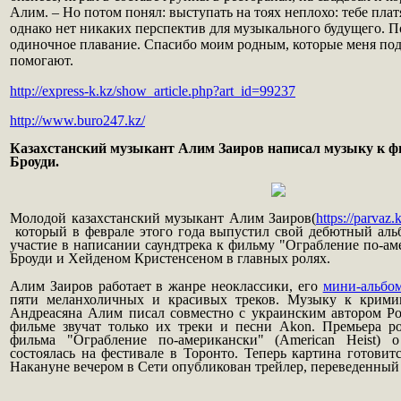
Алим. – Но потом понял: выступать на тоях неплохо: тебе платя
однако нет никаких перспектив для музыкального будущего. П
одиночное плавание. Спасибо моим родным, которые меня под
помогают.
http://express-k.kz/show_article.php?art_id=99237
http://www.buro247.kz/
Казахстанский музыкант Алим Заиров написал музыку к ф
Броуди.
Молодой казахстанский музыкант Алим Заиров(
https://parvaz.
который в феврале этого года выпустил свой дебютный альб
участие в написании саундтрека к фильму "Ограбление по-а
Броуди и Хейденом Кристенсеном в главных ролях.
Алим Заиров работает в жанре неоклассики, его
мини-альбом
пяти меланхоличных и красивых треков. Музыку к крими
Андреасяна Алим писал совместно с украинским автором 
фильме звучат только их треки и песни Akon. Премьера ро
фильма "Ограбление по-американски" (American Heist) о
состоялась на фестивале в Торонто. Теперь картина готовит
Накануне вечером в Сети опубликован трейлер, переведенный 