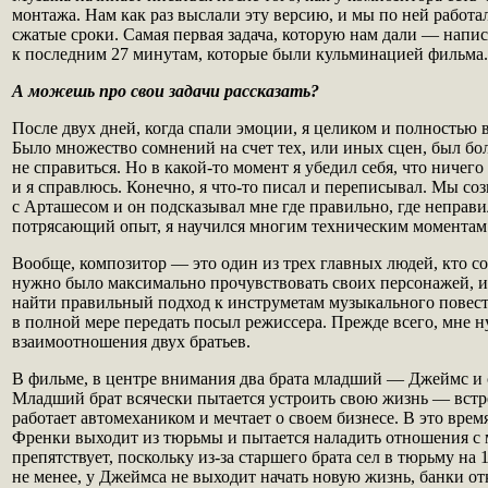
монтажа. Нам как раз выслали эту версию, и мы по ней работа
сжатые сроки. Самая первая задача, которую нам дали — напи
к последним 27 минутам, которые были кульминацией фильма.
А можешь про свои задачи рассказать?
После двух дней, когда спали эмоции, я целиком и полностью 
Было множество сомнений на счет тех, или иных сцен, был бо
не справиться. Но в какой-то момент я убедил себя, что ничего
и я справлюсь. Конечно, я что-то писал и переписывал. Мы со
с Арташесом и он подсказывал мне где правильно, где неправи
потрясающий опыт, я научился многим техническим моментам
Вообще, композитор — это один из трех главных людей, кто со
нужно было максимально прочувствовать своих персонажей, и
найти правильный подход к инструметам музыкального повест
в полной мере передать посыл режиссера. Прежде всего, мне 
взаимоотношения двух братьев.
В фильме, в центре внимания два брата младший — Джеймс и
Младший брат всячески пытается устроить свою жизнь — встре
работает автомехаником и мечтает о своем бизнесе. В это вре
Френки выходит из тюрьмы и пытается наладить отношения с 
препятствует, поскольку из-за старшего брата сел в тюрьму на 
не менее, у Джеймса не выходит начать новую жизнь, банки о