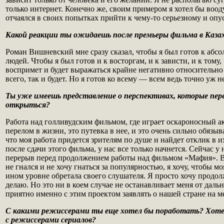
только интернет. Конечно же, своим примером я хотел бы воод
отчаялся в своих попытках прийти к чему-то серьезному и опу
Какой реакции ты ожидаешь после премьеры фильма в Каза
Роман Вишневский мне сразу сказал, чтобы я был готов к абс
людей. Чтобы я был готов и к восторгам, и к зависти, и к тому, 
воспримет и будет выражаться крайне негативно относительно
всего, так и будет. Но я готов ко всему — всем ведь точно уж 
Ты уже имеешь представление о перспективах, которые пер
открыться?
Работа над голливудским фильмом, где играет оскароносный а
перелом в жизни, это путевка в нее, и это очень сильно обязыв
что моя работа придется зрителям по душе и найдет отклик в и
после сдачи этого фильма, у нас все только начнется. Сейчас у
перерыв перед продолжением работы над фильмом «Мафия». В
не гнался и не хочу гнаться за популярностью, я хочу, чтобы м
ином уровне обретала своего слушателя. Я просто хочу продолж
делаю. Но это ни в коем случае не останавливает меня от дал
приятно именно с этим проектом заявлять о нашей стране на 
С какими режиссерами ты еще хотел бы поработать? Хот
с режиссерами сериалов?