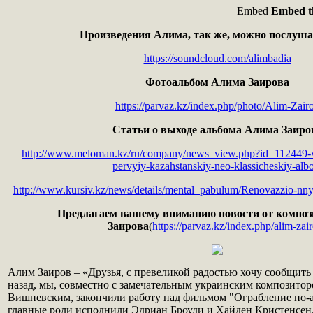
Embed
Embed th
Произведения Алима, так же, можно послушат
https://soundcloud.com/alimbadia
Фотоальбом Алима Заирова
https://parvaz.kz/index.php/photo/Alim-Zair
Статьи о выходе альбома Алима Заиро
http://www.meloman.kz/ru/company/news_view.php?id=112449-v-
pervyiy-kazahstanskiy-neo-klassicheskiy-al
http://www.kursiv.kz/news/details/mental_pabulum/Renovazzio-nny
Предлагаем вашему вниманию новости от компо
Заирова
(
https://parvaz.kz/index.php/alim-zai
Алим Заиров – «Друзья, с превеликой радостью хочу сообщить 
назад, мы, совместно с замечательным украинским композито
Вишневским, закончили работу над фильмом "Ограбление по-а
главные роли исполнили Эдриан Броуди и Хайден Кристенсен.