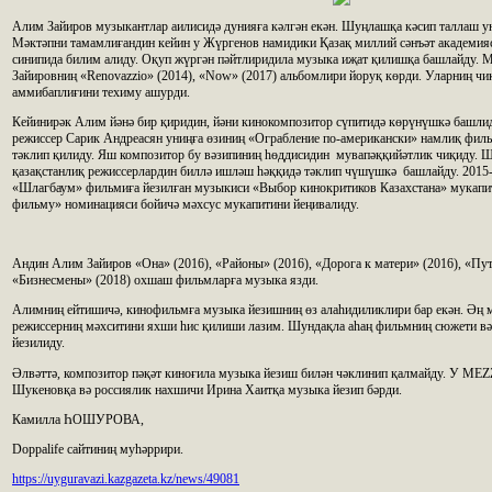
Алим Зайиров музыкантлар аилисидә дунияға кәлгән екән. Шуңлашқа кәсип таллаш у
Мәктәпни тамамлиғандин кейин у Жүргенов намидики Қазақ миллий сәнъәт академия
синипида билим алиду. Оқуп жүргән пәйтлиридила музыка иҗат қилишқа башлайду.
Зайировниң «Renovazzio» (2014), «Now» (2017) альбомлири йоруқ көрди. Уларниң чи
аммибаплиғини техиму ашурди.
Кейинирәк Алим йәнә бир қиридин, йәни кинокомпозитор сүпитидә көрүнүшкә башли
режиссер Сарик Андреасян униңға өзиниң «Ограбление по-американски» намлиқ фил
тәклип қилиду. Яш композитор бу вәзипиниң һөддисидин мувапәққийәтлик чиқиду. 
қазақстанлиқ режиссерлардин биллә ишләш һәққидә тәклип чүшүшкә башлайду. 201
«Шлагбаум» фильмиға йезилған музыкиси «Выбор кинокритиков Казахстана» мукап
фильму» номинацияси бойичә мәхсус мукапитини йеңивалиду.
Андин Алим Зайиров «Она» (2016), «Районы» (2016), «Дорога к матери» (2016), «Путь
«Бизнесмены» (2018) охшаш фильмларға музыка язди.
Алимниң ейтишичә, кинофильмға музыка йезишниң өз алаһидиликлири бар екән. Әң 
режиссерниң мәхситини яхши һис қилиши лазим. Шундақла аһаң фильмниң сюжети вә
йезилиду.
Әлвәттә, композитор пәқәт киноғила музыка йезиш билән чәклинип қалмайду. У MEZ
Шукеновқа вә россиялик нахшичи Ирина Хаитқа музыка йезип бәрди.
Камилла ҺОШУРОВА,
Doppalife сайтиниң муһәррири.
https://uyguravazi.kazgazeta.kz/news/49081