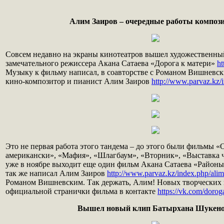
Алим Заиров – очередные работы композ
Совсем недавно на экраны кинотеатров вышел художественн
замечательного режиссера Акана Сатаева «Дорога к матери»
ht
Музыку к фильму написал, в соавторстве с Романом Вишневск
кино-композитор и пианист Алим Заиров
http://www.parvaz.kz/
Это не первая работа этого тандема – до этого были фильмы «
американски», «Мафия», «Шлагбаум», «Вторник», «Выставка ч
уже в ноябре выходит еще один фильм Акана Сатаева «Районы
так же написал Алим Заиров
http://www.parvaz.kz/index.php/alim
Романом Вишневским. Так держать, Алим! Новых творческих 
официальной странички фильма в контакте
https://vk.com/dorog
Вышел новый клип Батырхана Шукен