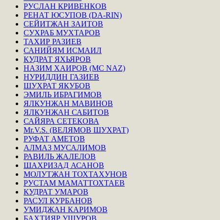
РУСЛАН КРИВЕНКОВ
РЕНАТ ЮСУПОВ (DA-RIN)
СЕЙИТЖАН ЗАИТОВ
СУХРАБ МУХТАРОВ
ТАХИР РАЗИЕВ
САНИЙЯМ ИСМАИЛ
КУДРАТ ЯХЬЯРОВ
НАЗИМ ХАИРОВ (MC NAZ)
НУРИДДИН ГАЗИЕВ
ШУХРАТ ЯКУБОВ
ЭМИЛЬ ИБРАГИМОВ
ЯЛКУНЖАН МАВИНОВ
ЯЛКУНЖАН САБИТОВ
САЙЯРА СЕТЕКОВА
Mr.V.S. (ВЕЛЯМОВ ШУХРАТ)
РУФАТ АМЕТОВ
АЛМАЗ МУСАЛИМОВ
РАВИЛЬ ЖАЛЕЛОВ
ШАХРИЗАД АСАНОВ
МОЛУТЖАН ТОХТАХУНОВ
РУСТАМ МАМАТТОХТАЕВ
КУДРАТ УМАРОВ
РАСУЛ КУРБАНОВ
УМИДЖАН КАРИМОВ
БАХТИЯР УШУРОВ