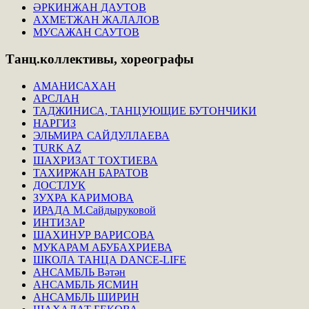
ӘРКИНЖАН ДАУТОВ
АХМЕТЖАН ЖАЛАЛОВ
МУСАЖАН САУТОВ
Танц.коллективы,
хореографы
АМАНИСАХАН
АРСЛАН
ТАДЖИНИСА, ТАНЦУЮЩИЕ БУТОНЧИКИ
НАРГИЗ
ЭЛЬМИРА САЙДУЛЛАЕВА
TURK AZ
ШАХРИЗАТ ТОХТИЕВА
ТАХИРЖАН БАРАТОВ
ДОСТЛУК
ЗУХРА КАРИМОВА
ИРАДА М.Сайдыруковой
ИНТИЗАР
ШАХИНУР ВАРИСОВА
МУКАРАМ АБУБАХРИЕВА
ШКОЛА ТАНЦА DANCE-LIFE
АНСАМБЛЬ Вәтән
АНСАМБЛЬ ЯСМИН
АНСАМБЛЬ ШИРИН