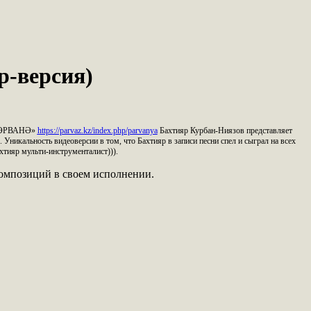
р-версия)
 «ПӘРВАНӘ»
https://parvaz.kz/index.php/parvanya
Бахтияр Курбан-Ниязов представляет
Уникальность видеоверсии в том, что Бахтияр в записи песни спел и сыграл на всех
ахтияр мульти-инструменталист))).
композиций в своем исполнении.