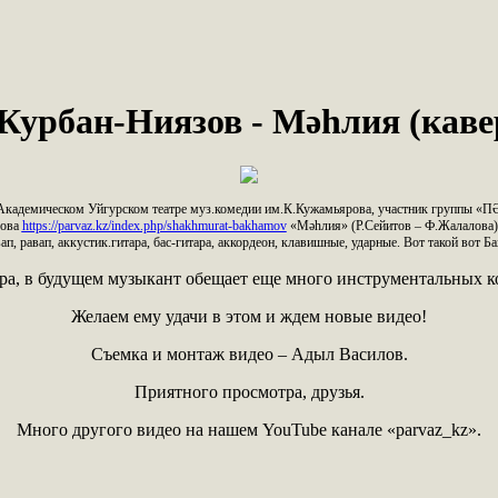
Курбан-Ниязов - Мәһлия (каве
м Академическом Уйгурском театре муз.комедии им.К.Кужамьярова, участник группы
мова
https://parvaz.kz/index.php/shakhmurat-bakhamov
«Мәһлия» (Р.Сейитов – Ф.Жалалова). 
вап, равап, аккустик.гитара, бас-гитара, аккордеон, клавишные, ударные. Вот такой вот Б
яра, в будущем музыкант обещает еще много инструментальных 
Желаем ему удачи в этом и ждем новые видео!
Съемка и монтаж видео – Адыл Василов.
Приятного просмотра, друзья.
Много другого видео на нашем YouTube канале «parvaz_kz».