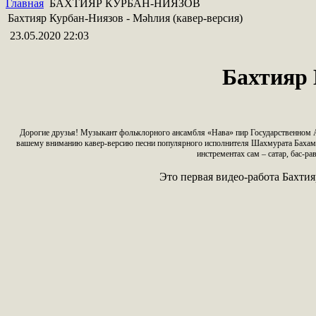
Главная
БАХТИЯР КУРБАН-НИЯЗОВ
Бахтияр Курбан-Ниязов - Мәһлия (кавер-версия)
23.05.2020 22:03
Бахтияр 
Дорогие друзья! Музыкант фольклорного ансамбля «Нава» пир Государственно
вашему вниманию кавер-версию песни популярного исполнителя Шахмурата Баха
инстрементах сам – сатар, бас-ра
Это первая видео-работа Бахти