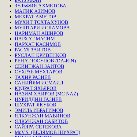
БАТУРЖАН
ЗУЛЬФИЯ АХМЕТОВА
МАЛИК АЗИМОВ
МЕХРАТ АМЕТОВ
МУХИТ ТОХТАХУНОВ
МУШТАРИ ИСЛАМОВА
НАРИМАН АШИРОВ
ПАРХАТ МАСИМ
ПАРХАТ КАСИМОВ
РАСУЛ ЗАИТОВ
РУСЛАН КРИВЕНКОВ
РЕНАТ ЮСУПОВ (DA-RIN)
СЕЙИТЖАН ЗАИТОВ
СУХРАБ МУХТАРОВ
ТАХИР РАЗИЕВ
САНИЙЯМ ИСМАИЛ
КУДРАТ ЯХЬЯРОВ
НАЗИМ ХАИРОВ (MC NAZ)
НУРИДДИН ГАЗИЕВ
ШУХРАТ ЯКУБОВ
ЭМИЛЬ ИБРАГИМОВ
ЯЛКУНЖАН МАВИНОВ
ЯЛКУНЖАН САБИТОВ
САЙЯРА СЕТЕКОВА
Mr.V.S. (ВЕЛЯМОВ ШУХРАТ)