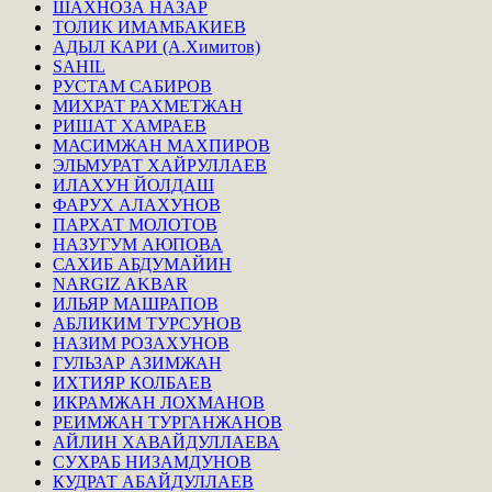
ШАХНОЗА НАЗАР
ТОЛИК ИМАМБАКИЕВ
АДЫЛ КАРИ (А.Химитов)
SAHIL
РУСТАМ САБИРОВ
МИХРАТ РАХМЕТЖАН
РИШАТ ХАМРАЕВ
МАСИМЖАН МАХПИРОВ
ЭЛЬМУРАТ ХАЙРУЛЛАЕВ
ИЛАХУН ЙОЛДАШ
ФАРУХ АЛАХУНОВ
ПАРХАТ МОЛОТОВ
НАЗУГУМ АЮПОВА
САХИБ АБДУМАЙИН
NARGIZ AKBAR
ИЛЬЯР МАШРАПОВ
АБЛИКИМ ТУРСУНОВ
НАЗИМ РОЗАХУНОВ
ГУЛЬЗАР АЗИМЖАН
ИХТИЯР КОЛБАЕВ
ИКРАМЖАН ЛОХМАНОВ
РЕИМЖАН ТУРГАНЖАНОВ
АЙЛИН ХАВАЙДУЛЛАЕВА
СУХРАБ НИЗАМДУНОВ
КУДРАТ АБАЙДУЛЛАЕВ