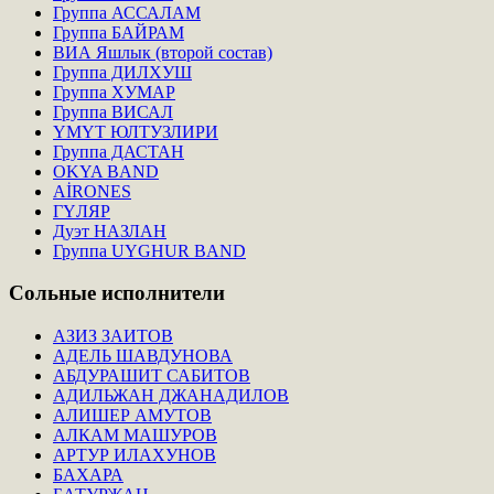
Группа АССАЛАМ
Группа БАЙРАМ
ВИА Яшлык (второй состав)
Группа ДИЛХУШ
Группа ХУМАР
Группа ВИСАЛ
ҮМҮТ ЮЛТУЗЛИРИ
Группа ДАСТАН
OKYA BAND
AİRONES
ГҮЛЯР
Дуэт НАЗЛАН
Группа UYGHUR BAND
Сольные
исполнители
АЗИЗ ЗАИТОВ
АДЕЛЬ ШАВДУНОВА
АБДУРАШИТ САБИТОВ
АДИЛЬЖАН ДЖАНАДИЛОВ
АЛИШЕР АМУТОВ
АЛКАМ МАШУРОВ
АРТУР ИЛАХУНОВ
БАХАРА