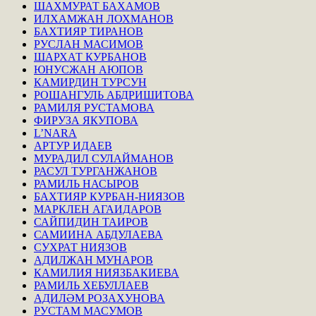
ШАХМУРАТ БАХАМОВ
ИЛХАМЖАН ЛОХМАНОВ
БАХТИЯР ТИРАНОВ
РУСЛАН МАСИМОВ
ШАРХАТ КУРБАНОВ
ЮНУСЖАН АЮПОВ
КАМИРДИН ТУРСУН
РОШАНГУЛЬ АБДРИШИТОВА
РАМИЛЯ РУСТАМОВА
ФИРУЗА ЯКУПОВА
L’NARA
АРТУР ИДАЕВ
МУРАДИЛ СУЛАЙМАНОВ
РАСУЛ ТУРГАНЖАНОВ
РАМИЛЬ НАСЫРОВ
БАХТИЯР КУРБАН-НИЯЗОВ
МАРКЛЕН АГАИДАРОВ
САЙПИДИН ТАИРОВ
САМИИНА АБДУЛАЕВА
СУХРАТ НИЯЗОВ
АДИЛЖАН МУНАРОВ
КАМИЛИЯ НИЯЗБАКИЕВА
РАМИЛЬ ХЕБУЛЛАЕВ
АДИЛӘМ РОЗАХУНОВА
РУСТАМ МАСУМОВ