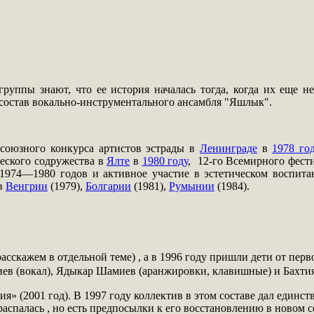
руппы знают, что ее история началась тогда, когда их еще н
состав вокально-инструментального ансамбля "Яшлык".
союзного конкурса артистов эстрады в
Ленинграде
в
1978 го
еского содружества в
Ялте
в
1980 году
, 12-го Всемирного фест
1974—1980 годов и активное участие в эстетическом воспита
 в
Венгрии
(1979),
Болгарии
(1981),
Румынии
(1984).
расскажем в отдельной теме) , а в 1996 году пришли дети от перв
в (вокал), Ядыкар Шамиев (аранжировки, клавишные) и Бахтияр
я» (2001 год). В 1997 году коллектив в этом составе дал единс
аспалась , но есть предпосылки к его восстановлению в новом 