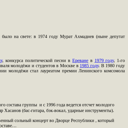
е было на свете: в 1974 году Мурат Ахмадиев (ныне депутат
ду
, конкурса политической песни в
Ереване
в
1979 году
, 1-го
иваля молодёжи и студентов в Москве в
1985 году
. В 1980 году
нии молодёжи стал лауреатом премии Ленинского комсомола
ого состава группы и с 1996 года ведется отсчет молодого
 Хасанов (бас-гитара, бэк-вокал, ударные инструменты).
твенный сольный концерт во Дворце Республики , который
составе…