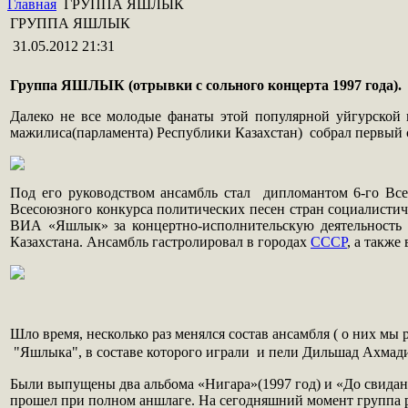
Главная
ГРУППА ЯШЛЫК
ГРУППА ЯШЛЫК
31.05.2012 21:31
Группа ЯШЛЫК (отрывки с сольного концерта 1997 года).
Далеко не все молодые фанаты этой популярной уйгурской г
мажилиса(парламента) Республики Казахстан) собрал первый 
Под его руководством ансамбль стал дипломантом 6-го Все
Всесоюзного конкурса политических песен стран социалистич
ВИА «Яшлык» за концертно-исполнительскую деятельность 
Казахстана. Ансамбль гастролировал в городах
СССР
, а также
Шло время, несколько раз менялся состав ансамбля ( о них мы 
"Яшлыка", в составе которого играли и пели Дильшад Ахмадие
Были выпущены два альбома «Нигара»(1997 год) и «До свидани
прошел при полном аншлаге. На сегодняшний момент группа р