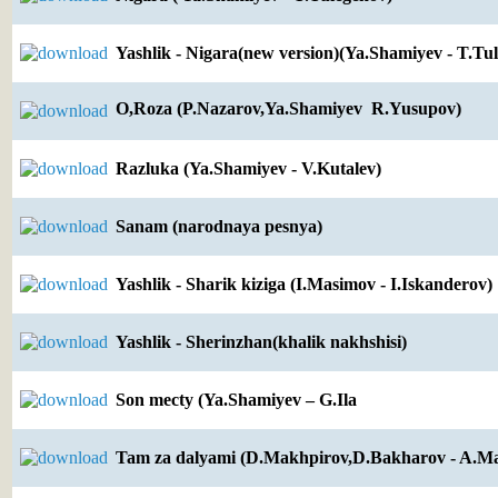
Yashlik - Nigara(new version)(Ya.Shamiyev - T.Tu
O,Roza (P.Nazarov,Ya.Shamiyev  R.Yusupov)
Razluka (Ya.Shamiyev - V.Kutalev)
Sanam (narodnaya pesnya)
Yashlik - Sharik kiziga (I.Masimov - I.Iskanderov)
Yashlik - Sherinzhan(khalik nakhshisi)
Son mecty (Ya.Shamiyev – G.Ila
Tam za dalyami (D.Makhpirov,D.Bakharov - A.Ma