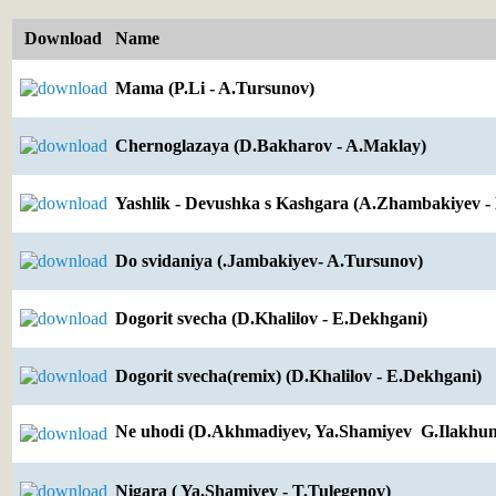
Download
Name
Mama (P.Li - A.Tursunov)
Chernoglazaya (D.Bakharov - A.Maklay)
Yashlik - Devushka s Kashgara (A.Zhambakiyev - 
Do svidaniya (.Jambakiyev- A.Tursunov)
Dogorit svecha (D.Khalilov - E.Dekhgani)
Dogorit svecha(remix) (D.Khalilov - E.Dekhgani)
Ne uhodi (D.Akhmadiyev, Ya.Shamiyev  G.Ilakhun
Nigara ( Ya.Shamiyev - T.Tulegenov)