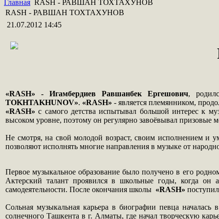
Главная
RASH - РАВШАН ТОХТАХУНОВ
RASH - РАВШАН ТОХТАХУНОВ
21.07.2012 14:45
«RASH» - Игамбердиев Равшанбек Ергешович
, родил
TOKHTAKHUNOV»
.
«RASH»
- является племянником, продо
«RASH»
с самого детства испытывал большой интерес к муз
высоком уровне, поэтому он регулярно завоёвывал призовые м
Не смотря, на свой молодой возраст, своим исполнением и у
позволяют исполнять многие направления в музыке от народно
Первое музыкальное образование было получено в его родном
Актерский талант проявился в школьные годы, когда он 
самодеятельности. После окончания школы
«RASH»
поступил 
Сольная музыкальная карьера в биографии певца началась 
солнечного Ташкента в г. Алматы, где начал творческую кар