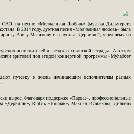
в ОАЭ, на песню «Молчаливая Любовь» (музыка Дильмурата
хстана. В 2014 году, дуэтная песня «Молчаливая любовь» была
таристу Азизу Масимову из группы "Дервиши", ушедшему из
рских исполнителей и звезд казахстанской эстрады. А в этом
тысячи зрителей под эгидой концертной программы «Муһаббәт
 дают путевку в жизнь начинающим исполнителям разных
.
ески вырос, благодаря поддержке «Парваз», профессиональные
ппы «Дервиши», RinGo, «Яшлык», Макпал Исабекова, Дильназ