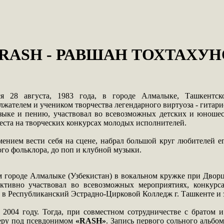
RASH - РАВШАН ТОХТАХУН
ся 28 августа, 1983 года, в городе Алмалыке, Ташкентс
лжателем и учеником творчества легендарного виртуоза - гитар
ыке и пению, участвовал во всевозможных детских и юношеск
еста на творческих конкурсах молодых исполнителей.
мением вести себя на сцене, набрал большой круг любителей 
го фольклора, до поп и клубной музыки.
 городе Алмалыке (Узбекистан) в вокальном кружке при Дворце
активно участвовал во всевозможных мероприятиях, конку
в Республиканский Эстрадно-Цирковой Колледж г. Ташкенте и 
в 2004 году. Тогда, при совместном сотрудничестве с брато
ьеру под псевдонимом
«RASH»
. Запись первого сольного альбо