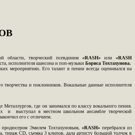
ОВ
кой области, творческий псевдоним
«RASH»
или
«RASH
иста, исполнителя шансона и поп-музыки
Бориса Тохтахунова.
их мероприятиях. Его талант в пении всегда оценивался на
его творчества и поклонников. Вокальные данные исполнителя
 Металлургов, где он занимался по классу вокального пения.
рсах и выступал в местном школьном ансамбле творческой
закончил его с отличием.
м и продюсером Эмилем Тохтахуновым,
«RASH»
перебрался из
ма, тираж CD, съемка 3 клипов, дала артисту большой толчок в