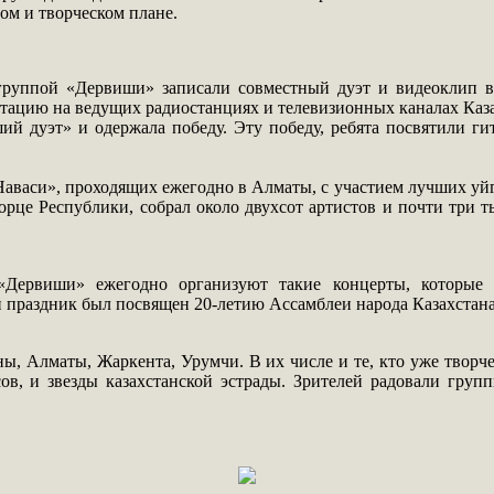
ом и творческом плане.
группой «Дервиши» записали совместный дуэт и видеоклип 
отацию на ведущих радиостанциях и телевизионных каналах Каза
 дуэт» и одержала победу. Эту победу, ребята посвятили ги
аваси», проходящих ежегодно в Алматы, с участием лучших уйгу
орце Республики, собрал около двухсот артистов и почти три 
 «Дервиши» ежегодно организуют такие концерты, которые
 праздник был посвящен 20-летию Ассамблеи народа Казахстана
ы, Алматы, Жаркента, Урумчи. В их числе и те, кто уже творч
ов, и звезды казахстанской эстрады. Зрителей радовали гру