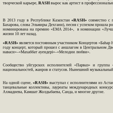
творческой карьере,
RASH
вырос как артист в профессиональн
В 2013 году в Республике Казахстан
«RASH»
совместно с 
Бахарова, слова Эльмиры Дехгани), песня с успехом прошла р
номинирована на премию «EMA 2014», в номинации «Лучший
жизни 10 лет назад.
«RASH»
является постоянным участником Концертов «Баһар Н
году концерт, который прошел с аншлагом в Центральном Дв
наваси»–«Махаббат әуендері»–«Мелодии любви».
Сообщество уйгурских исполнителей «Парваз» и группа
национальностей, жанров и статусов. Нынешний музыкальный
На одной сцене,
«RASH»
выступал с исполнителями из Астан
танцевальные коллективы, лауреаты международных конкурс
Ахмадиева, Камшат Жолдыбаева, Санда, и многие другие.