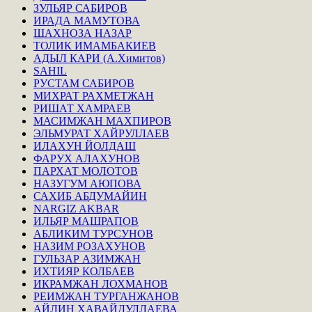
ЗУЛЬЯР САБИРОВ
ИРАДА МАМУТОВА
ШАХНОЗА НАЗАР
ТОЛИК ИМАМБАКИЕВ
АДЫЛ КАРИ (А.Химитов)
SAHIL
РУСТАМ САБИРОВ
МИХРАТ РАХМЕТЖАН
РИШАТ ХАМРАЕВ
МАСИМЖАН МАХПИРОВ
ЭЛЬМУРАТ ХАЙРУЛЛАЕВ
ИЛАХУН ЙОЛДАШ
ФАРУХ АЛАХУНОВ
ПАРХАТ МОЛОТОВ
НАЗУГУМ АЮПОВА
САХИБ АБДУМАЙИН
NARGIZ AKBAR
ИЛЬЯР МАШРАПОВ
АБЛИКИМ ТУРСУНОВ
НАЗИМ РОЗАХУНОВ
ГУЛЬЗАР АЗИМЖАН
ИХТИЯР КОЛБАЕВ
ИКРАМЖАН ЛОХМАНОВ
РЕИМЖАН ТУРГАНЖАНОВ
АЙЛИН ХАВАЙДУЛЛАЕВА