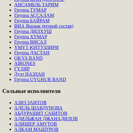
АНСАМБЛЬ ТАРИМ
Группа ТУМАР
Группа АССАЛАМ
Группа БАЙРАМ
ВИА Яшлык (второй состав)
Группа ДИЛХУШ
Группа ХУМАР
Группа ВИСАЛ
ҮМҮТ ЮЛТУЗЛИРИ
Группа ДАСТАН
OKYA BAND
AİRONES
ГҮЛЯР
Дуэт НАЗЛАН
Группа UYGHUR BAND
Сольные
исполнители
АЗИЗ ЗАИТОВ
АДЕЛЬ ШАВДУНОВА
АБДУРАШИТ САБИТОВ
АДИЛЬЖАН ДЖАНАДИЛОВ
АЛИШЕР АМУТОВ
АЛКАМ МАШУРОВ