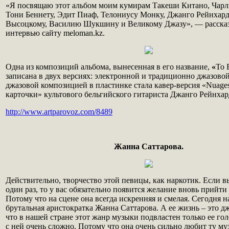
«Я посвящаю этот альбом моим кумирам Такеши Китано, Чарл
Тони Беннету, Эдит Пиаф, Телониусу Монку, Джанго Рейнхар
Высоцкому, Василию Шукшину и Великому Джазу», — рассказ
интервью сайту meloman.kz.
Одна из композиций альбома, вынесенная в его название,
«
To 
записана в двух версиях: электронной и традиционно джазово
джазовой композицией в пластинке стала кавер-версия «Nuag
карточки» культового бельгийского гитариста Джанго Рейнхар
http://www.artparovoz.com/8489
Жанна Саттарова.
Действительно, творчество этой певицы, как наркотик. Если 
один раз, то у вас обязательно появится желание вновь прийти 
Потому что на сцене она всегда искренняя и смелая. Сегодня н
брутальная аристократка Жанна Саттарова. А ее жизнь – это дж
что в нашей стране этот жанр музыки подвластен только ее гол
с ней очень сложно. Потому что она очень сильно любит ту му