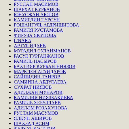
РУСЛАН МАСИМОВ
ШАРХАТ КУРБАНОВ
ЮНУСЖАН АЮПОВ
КАМИРДИН ТУРСУН
РОШАНГУЛЬ АБДРИШИТОВА
РАМИЛЯ РУСТАМОВА
ФИРУЗА ЯКУПОВА
L’NARA
АРТУР ИДАЕВ
МУРАДИЛ СУЛАЙМАНОВ
РАСУЛ ТУРГАНЖАНОВ
РАМИЛЬ НАСЫРОВ
БАХТИЯР КУРБАН-НИЯЗОВ
МАРКЛЕН АГАИДАРОВ
САЙПИДИН ТАИРОВ
САМИИНА АБДУЛАЕВА
СУХРАТ НИЯЗОВ
АДИЛЖАН МУНАРОВ
КАМИЛИЯ НИЯЗБАКИЕВА
РАМИЛЬ ХЕБУЛЛАЕВ
АДИЛӘМ РОЗАХУНОВА
РУСТАМ МАСУМОВ
ЯЛКУН АШИРОВ
ШАХЗАД АСИМ
ФУРХАТ БАСИТОВ