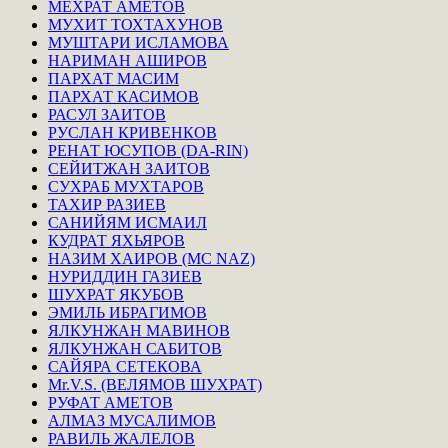
МЕХРАТ АМЕТОВ
МУХИТ ТОХТАХУНОВ
МУШТАРИ ИСЛАМОВА
НАРИМАН АШИРОВ
ПАРХАТ МАСИМ
ПАРХАТ КАСИМОВ
РАСУЛ ЗАИТОВ
РУСЛАН КРИВЕНКОВ
РЕНАТ ЮСУПОВ (DA-RIN)
СЕЙИТЖАН ЗАИТОВ
СУХРАБ МУХТАРОВ
ТАХИР РАЗИЕВ
САНИЙЯМ ИСМАИЛ
КУДРАТ ЯХЬЯРОВ
НАЗИМ ХАИРОВ (MC NAZ)
НУРИДДИН ГАЗИЕВ
ШУХРАТ ЯКУБОВ
ЭМИЛЬ ИБРАГИМОВ
ЯЛКУНЖАН МАВИНОВ
ЯЛКУНЖАН САБИТОВ
САЙЯРА СЕТЕКОВА
Mr.V.S. (ВЕЛЯМОВ ШУХРАТ)
РУФАТ АМЕТОВ
АЛМАЗ МУСАЛИМОВ
РАВИЛЬ ЖАЛЕЛОВ