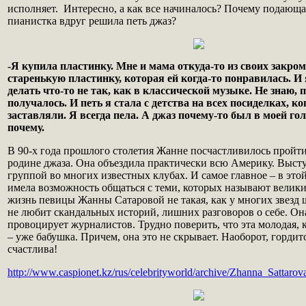
исполняет. Интересно, а как все начиналось? Почему подающ
пианистка вдруг решила петь джаз?
-Я купила пластинку. Мне и мама откуда-то из своих закро
старенькую пластинку, которая ей когда-то понравилась. И
делать что-то не так, как в классической музыке. Не знаю, 
получалось. И петь я стала с детства на всех посиделках, ко
заставляли. Я всегда пела. А джаз почему-то был в моей гол
почему.
В 90-х года прошлого столетия Жанне посчастливилось пройт
родине джаза. Она объездила практически всю Америку. Высту
группой во многих известных клубах. И самое главное – в этой
имела возможность общаться с теми, которых называют велик
жизнь певицы Жанны Сатаровой не такая, как у многих звезд 
не любит скандальных историй, лишних разговоров о себе. Он
провоцирует журналистов. Трудно поверить, что эта молодая,
– уже бабушка. Причем, она это не скрывает. Наоборот, гордит
счастлива!
http://www.caspionet.kz/rus/celebrityworld/archive/Zhanna_Sattar