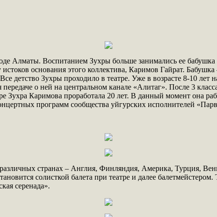
роде Алматы. Воспитанием Зухры больше занимались ее бабушка 
истоков основания этого коллектива, Каримов Гайрат. Бабушка –
Все детство Зухры проходило в театре. Уже в возрасте 8-10 лет
 передаче о ней на центральном канале «Алитаг». После 3 класс
атре Зухра Каримова проработала 20 лет. В данный момент она 
онцертных программ сообщества уйгурских исполнителей «Парв
 различных странах – Англия, Финляндия, Америка, Турция, Ве
тановится солисткой балета при театре и далее балетмейстером.
кая серенада».