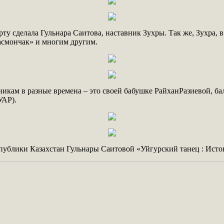
рту сделала Гульнара Саитова, наставник Зухры. Так же, Зухра, 
асмончак» и многим другим.
никам в разные времена – это своей бабушке РайханРазиевой, б
УАР).
ублики Казахстан Гульнары Саитовой «Уйгурский танец : Исток