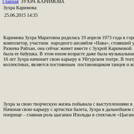
Главная
ЗУХРА КАРИМОВА
Зухра Каримова
25.06.2015 14:35
Каримова Зухра Маратовна родилась 19 апреля 1973 года в го
композитор, участник народного ансамбля «Нава», стоявший у 
Разиева Райхан, она сейчас живет вместе с Зухрой Каримовой. 
была ее бабушка. В этом юном возрасте даже была музыкальная
16 лет Зухра начинает свою карьеру в Уйгурском театре. В те
коллективах, является постоянным постановщиком танцев и к
Зухра за свою творческую жизнь побывала с выступлениями в
Начиная свою карьеру с артистки балета, Зухра в дальнейшем с
поприще – главная роль цыганки Изольды в спектакле «Цыганс