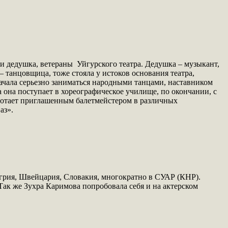
и дедушка, ветераны Уйгурского театра. Дедушка – музыкант,
 танцовщица, тоже стояла у истоков основания театра,
 начала серьезно заниматься народными танцами, наставником
а она поступает в хореографическое училище, по окончании, с
работает приглашенным балетмейстером в различных
аз».
нгрия, Швейцария, Словакия, многократно в СУАР (КНР).
 Так же Зухра Каримова попробовала себя и на актерском