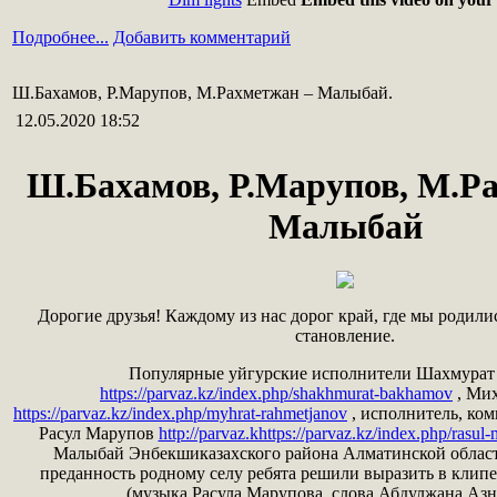
Подробнее...
Добавить комментарий
Ш.Бахамов, Р.Марупов, М.Рахметжан – Малыбай.
12.05.2020 18:52
Ш.Бахамов, Р.Марупов, М.Р
Малыбай
Дорогие друзья! Каждому из нас дорог край, где мы родили
становление.
Популярные уйгурские исполнители Шахмурат
https://parvaz.kz/index.php/shakhmurat-bakhamov
, Мих
https://parvaz.kz/index.php/myhrat-rahmetjanov
, исполнитель, ко
Расул Марупов
http://parvaz.khttps://parvaz.kz/index.php/rasul
Малыбай Энбекшиказахского района Алматинской облас
преданность родному селу ребята решили выразить в клип
(музыка Расула Марупова, слова Абдулжана Азн