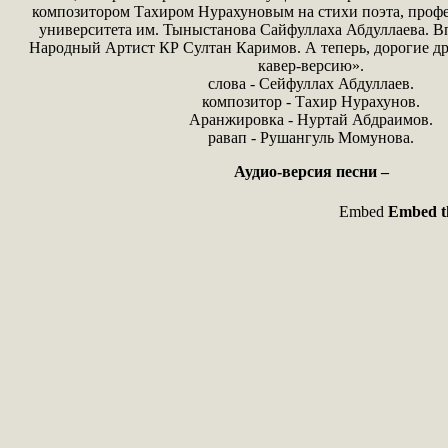
композитором Тахиром Нурахуновым на стихи поэта, профе
университета им. Тыныстанова Сайфуллаха Абдуллаева. В
Народный Артист КР Султан Каримов. А теперь, дорогие др
кавер-версию».
слова - Сейфуллах Абдуллаев.
композитор - Тахир Нурахунов.
Аранжировка - Нуртай Абдраимов.
равап - Рушангуль Момунова.
Аудио-версия песни –
Embed
Embed th