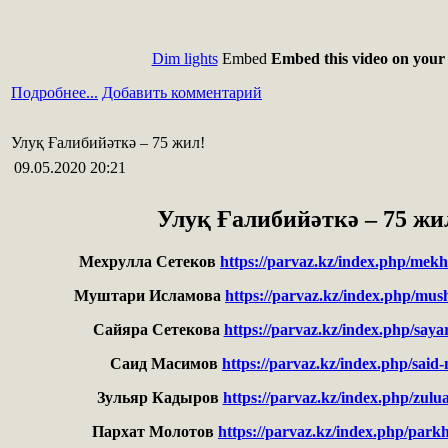
Dim lights
Embed
Embed this video on your 
Подробнее...
Добавить комментарий
Улуқ Ғалибийәткә – 75 жил!
09.05.2020 20:21
Улуқ Ғалибийәткә – 75 жи
Мехрулла Сетеков
https://parvaz.kz/index.php/mekh
Муштари Исламова
https://parvaz.kz/index.php/mus
Сайяра Сетекова
https://parvaz.kz/index.php/saya
Саид Масимов
https://parvaz.kz/index.php/said
Зульяр Кадыров
https://parvaz.kz/index.php/zulu
Пархат Молотов
https://parvaz.kz/index.php/park