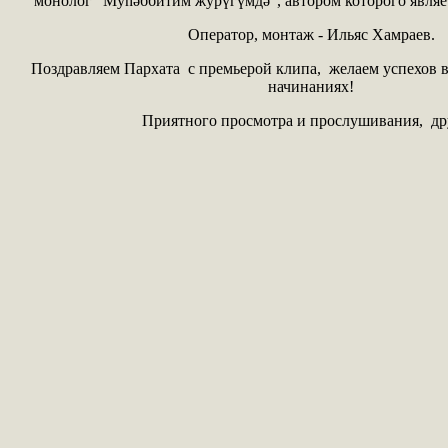
монолог "Муhəббитим журүгүмдə", автором которого являе
Оператор, монтаж - Ильяс Хамраев.
Поздравляем Пархата с премьерой клипа, желаем успехов в
начинаниях!
Приятного просмотра и прослушивания, др