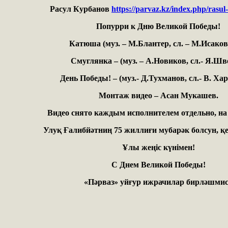
Расул Курбанов
https://parvaz.kz/index.php/rasu
Попурри к Дню Великой Победы!
Катюша (муз. – М.Блантер, сл. – М.Исаков
Смуглянка – (муз. – А.Новиков, сл.- Я.Шв
День Победы! – (муз.- Д.Тухманов, сл.- В. Ха
Монтаж видео – Асан Мукашев.
Видео снято каждым исполнителем отдельно, на
Улуқ Ғалибйәтниң 75 жиллиғи мубарәк болсун, 
Ұлы жеңіс күнімен!
С Днем Великой Победы!
«Пәрваз» уйғур ижрачилар бирләшми