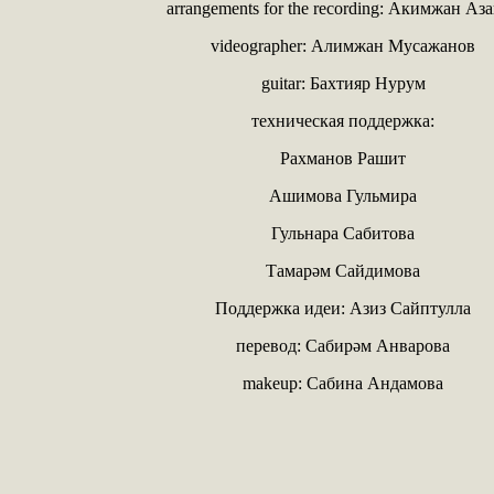
arrangements for the recording: Акимжан Аз
videographer: Алимжан Мусажанов
guitar: Бахтияр Нурум
техническая поддержка:
Рахманов Рашит
Ашимова Гульмира
Гульнара Сабитова
Тамарәм Сайдимова
Поддержка идеи: Азиз Сайптулла
перевод: Сабирәм Анварова
makeup: Сабина Андамова