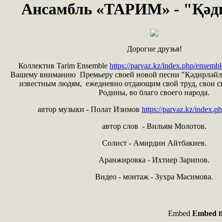
Ансамбль «ТАРИМ» - "Қәд
Дорогие друзья!
Коллектив Tarim Ensemble
https://parvaz.kz/index.php/ensembl
Вашему вниманию Премьеру своей новой песни "Қәдирләйли
известным людям, ежедневно отдающим свой труд, свои с
Родины, во благо своего народа.
автор музыки - Полат Изимов
https://parvaz.kz/index.p
автор слов - Вильям Молотов.
Солист - Амирдин Айтбакиев.
Аранжировка - Ихтиер Зарипов.
Видео - монтаж - Зухра Масимова.
Embed
Embed th