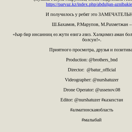
https://parvaz.kz/index.php/abduljan-aznibaki
И получилось у ребят это ЗАМЕЧАТЕЛЬ
Ш.Бахамов, Р.Марупов, М.Рахметжан –
«Һәр бир инсанниң өз жути өзигә әзиз. Хәлқимиз аман бо
болсун!».
Приятного просмотра, друзья и позитива
Production: @brothers_bnd
Director: @batur_official
Videographer: @nurshatuzer
Drone Operator: @ussenov.08
Editor: @nurshatuzer #казахстан
#алматинскаяобласть
#малыбай