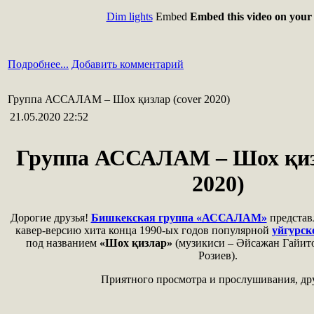
Dim lights
Embed
Embed this video on your 
Подробнее...
Добавить комментарий
Группа АССАЛАМ – Шох қизлар (cover 2020)
21.05.2020 22:52
Группа АССАЛАМ – Шох қизл
2020)
Дорогие друзья!
Бишкекская группа «АССАЛАМ»
представ
кавер-версию хита конца 1990-ых годов популярной
уйгурс
под названием
«Шох қизлар»
(музикиси – Әйсажан Гайито
Розиев).
Приятного просмотра и прослушивания, дру