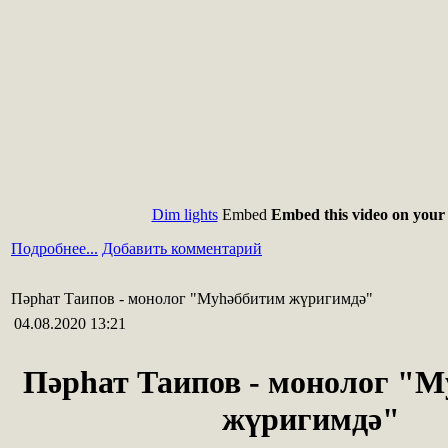
Dim lights
Embed
Embed this video on your 
Подробнее...
Добавить комментарий
Пәрһат Таипов - монолог "Муһәббитим жүригимдә"
04.08.2020 13:21
Пәрһат Таипов - монолог "
жүригимдә"