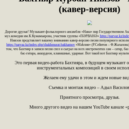
(кавер-версия)
Дорогие друзья! Музыкант фольклорного ансамбля «Нава» пир Государственном Ак
муз.комедии им.К.Кужамьярова, участник группы «ПӘРВАНӘ»
https://parvaz.kz/ind
Ниязов представляет вашему вниманию кавер-версию песни популярного испол
https://parvaz.kz/index.php/shakhmurat-bakhamov
«Мәһлия» (Р.Сейитов – Ф.Жалалова)
том, что Бахтияр в записи песни спел и сыграл на всех инстрементах сам – сатар, бас
бас-гитара, аккордеон, клавишные, ударные. Вот такой вот Бахтияр мульти
Это первая видео-работа Бахтияра, в будущем музыкант 
инструментальных композиций в своем испол
Желаем ему удачи в этом и ждем новые ви
Съемка и монтаж видео – Адыл Василов
Приятного просмотра, друзья.
Много другого видео на нашем YouTube канале «p