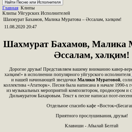
Главная
Клипы
Клипы Уйгурских Исполнителей
Шахмурат Бахамов, Малика Муратова – Әссалам, хәлқим!
11.08.2020 20:47
Шахмурат Бахамов, Малика 
Әссалам, хәлқим!
Дорогие друзья! Представляем вашему вниманию кавер-вер
хәлқим!» в исполнении популярного уйгурского исполнителя
и нашей начинающей звездочки
Малики Муратовой
, сол
коллектива «Ататюрк». Песня была написана в начале 1990-х г
из музыкальных мероприятий композитором, продюсером и 
Дильмуратом Бахаровым. Текст к песне написал поэт-песен
Отдельное спасибо кафе «Восток»(Бесага
Приятного прослушивания, друзья!
Клавиши - Абылай Белтай