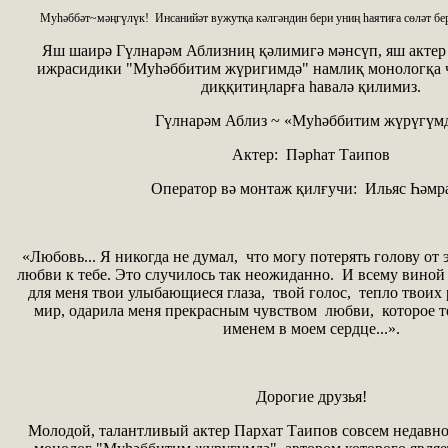
Муһәббәт~мәңгүлүк! Инсанийәт вужутқа кәлгәндин бери униң һаятиға сөләт бер
Яш шаирә Гүлнарәм Аблизниң қәлимигә мәнсүп, яш актер
ижрасидики "Муһәббитим жүригимдә" намлиқ монологқа 
диққитиңларға һавалә қилимиз.
Гүлнарәм Аблиз ~ «Муһәббитим жүрүгүм
Актер: Пәрһат Таипов
Оператор вә монтаж қилғучи: Ильяс Һәмр
«Любовь... Я никогда не думал, что могу потерять голову от 
любви к тебе. Это случилось так неожиданно. И всему виной 
для меня твои улыбающиеся глаза, твой голос, тепло твоих 
мир, одарила меня прекрасным чувством любви, которое те
именем в моем сердце...».
Дорогие друзья!
Молодой, талантливый актер Пархат Таипов совсем недавно 