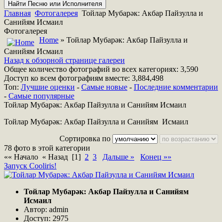
Главная
Фотогалерея
Тойлар Мубарәк: Акбар Пайзулла и
Санийям Исмаил
Фотогалерея
Home
» Тойлар Мубарәк: Акбар Пайзулла и
Санийям Исмаил
Назад к обзорной странице галереи
Общее количество фотографий во всех категориях: 3,590
Доступ ко всем фотографиям вместе: 3,884,498
Топ:
Лучшие оценки
-
Самые новые
-
Последние комментарии
-
Самые популярные
Тойлар Мубарәк: Акбар Пайзулла и Санийям Исмаил
Тойлар Мубарәк: Акбар Пайзулла и Санийям Исмаил
Сортировка по
78 фото в этой категории
«« Начало « Назад
[1]
2
3
Дальше »
Конец »»
Запуск Cooliris!
Тойлар Мубарәк: Акбар Пайзулла и Санийям
Исмаил
Автор: admin
Доступ: 2975