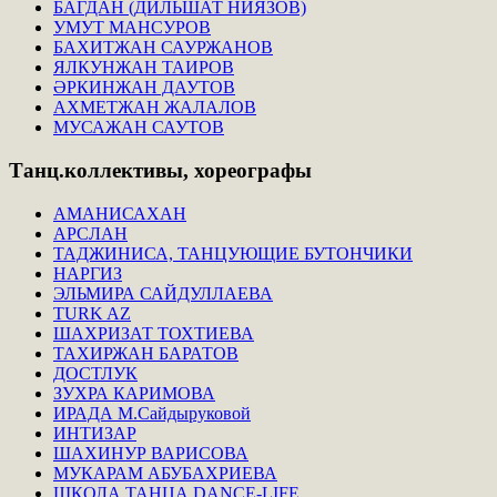
БАГДАН (ДИЛЬШАТ НИЯЗОВ)
УМУТ МАНСУРОВ
БАХИТЖАН САУРЖАНОВ
ЯЛКУНЖАН ТАИРОВ
ӘРКИНЖАН ДАУТОВ
АХМЕТЖАН ЖАЛАЛОВ
МУСАЖАН САУТОВ
Танц.коллективы,
хореографы
АМАНИСАХАН
АРСЛАН
ТАДЖИНИСА, ТАНЦУЮЩИЕ БУТОНЧИКИ
НАРГИЗ
ЭЛЬМИРА САЙДУЛЛАЕВА
TURK AZ
ШАХРИЗАТ ТОХТИЕВА
ТАХИРЖАН БАРАТОВ
ДОСТЛУК
ЗУХРА КАРИМОВА
ИРАДА М.Сайдыруковой
ИНТИЗАР
ШАХИНУР ВАРИСОВА
МУКАРАМ АБУБАХРИЕВА
ШКОЛА ТАНЦА DANCE-LIFE