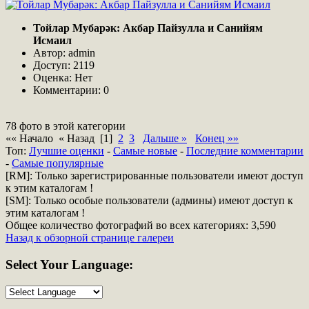
Тойлар Мубарәк: Акбар Пайзулла и Санийям
Исмаил
Автор: admin
Доступ: 2119
Оценка: Нет
Комментарии: 0
78 фото в этой категории
«« Начало « Назад
[1]
2
3
Дальше »
Конец »»
Топ:
Лучшие оценки
-
Самые новые
-
Последние комментарии
-
Самые популярные
[RM]: Только зарегистрированные пользователи имеют доступ
к этим каталогам !
[SM]: Только особые пользователи (админы) имеют доступ к
этим каталогам !
Общее количество фотографий во всех категориях: 3,590
Назад к обзорной странице галереи
Select
Your Language: