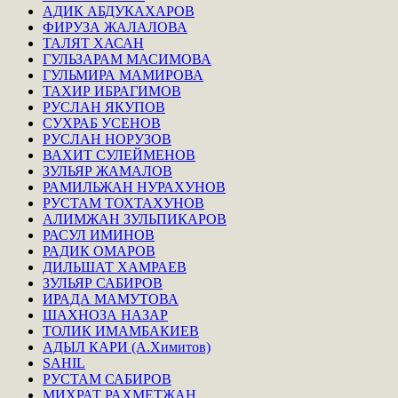
АДИК АБДУКАХАРОВ
ФИРУЗА ЖАЛАЛОВА
ТАЛЯТ ХАСАН
ГУЛЬЗАРАМ МАСИМОВА
ГУЛЬМИРА МАМИРОВА
ТАХИР ИБРАГИМОВ
РУСЛАН ЯКУПОВ
СУХРАБ УСЕНОВ
РУСЛАН НОРУЗОВ
ВАХИТ СУЛЕЙМЕНОВ
ЗУЛЬЯР ЖАМАЛОВ
РАМИЛЬЖАН НУРАХУНОВ
РУСТАМ ТОХТАХУНОВ
АЛИМЖАН ЗУЛЬПИКАРОВ
РАСУЛ ИМИНОВ
РАДИК ОМАРОВ
ДИЛЬШАТ ХАМРАЕВ
ЗУЛЬЯР САБИРОВ
ИРАДА МАМУТОВА
ШАХНОЗА НАЗАР
ТОЛИК ИМАМБАКИЕВ
АДЫЛ КАРИ (А.Химитов)
SAHIL
РУСТАМ САБИРОВ
МИХРАТ РАХМЕТЖАН