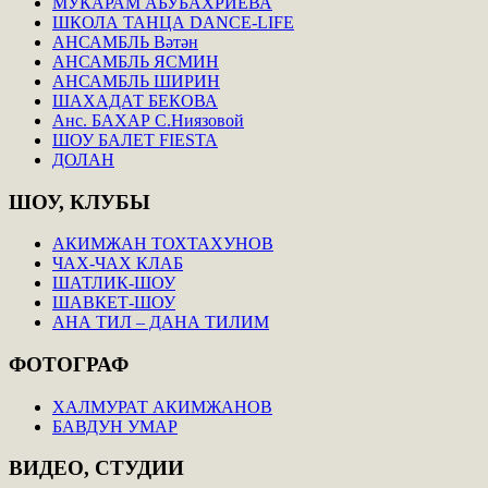
МУКАРАМ АБУБАХРИЕВА
ШКОЛА ТАНЦА DANCE-LIFE
АНСАМБЛЬ Вәтән
АНСАМБЛЬ ЯСМИН
АНСАМБЛЬ ШИРИН
ШАХАДАТ БЕКОВА
Анс. БАХАР С.Ниязовой
ШОУ БАЛЕТ FIESTA
ДОЛАН
ШОУ,
КЛУБЫ
АКИМЖАН ТОХТАХУНОВ
ЧАХ-ЧАХ КЛАБ
ШАТЛИК-ШОУ
ШАВКЕТ-ШОУ
АНА ТИЛ – ДАНА ТИЛИМ
ФОТОГРАФ
ХАЛМУРАТ АКИМЖАНОВ
БАВДУН УМАР
ВИДЕО,
СТУДИИ