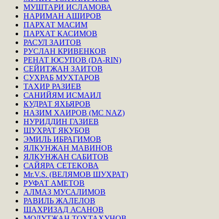
МУШТАРИ ИСЛАМОВА
НАРИМАН АШИРОВ
ПАРХАТ МАСИМ
ПАРХАТ КАСИМОВ
РАСУЛ ЗАИТОВ
РУСЛАН КРИВЕНКОВ
РЕНАТ ЮСУПОВ (DA-RIN)
СЕЙИТЖАН ЗАИТОВ
СУХРАБ МУХТАРОВ
ТАХИР РАЗИЕВ
САНИЙЯМ ИСМАИЛ
КУДРАТ ЯХЬЯРОВ
НАЗИМ ХАИРОВ (MC NAZ)
НУРИДДИН ГАЗИЕВ
ШУХРАТ ЯКУБОВ
ЭМИЛЬ ИБРАГИМОВ
ЯЛКУНЖАН МАВИНОВ
ЯЛКУНЖАН САБИТОВ
САЙЯРА СЕТЕКОВА
Mr.V.S. (ВЕЛЯМОВ ШУХРАТ)
РУФАТ АМЕТОВ
АЛМАЗ МУСАЛИМОВ
РАВИЛЬ ЖАЛЕЛОВ
ШАХРИЗАД АСАНОВ
МОЛУТЖАН ТОХТАХУНОВ