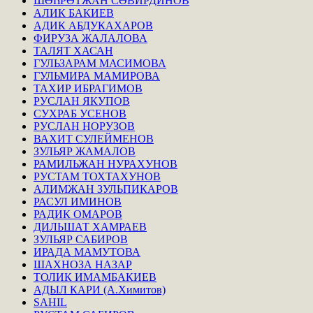
ШӨҺРӘТЖАН СӘВИРДИНОВ
АЛИК БАКИЕВ
АДИК АБДУКАХАРОВ
ФИРУЗА ЖАЛАЛОВА
ТАЛЯТ ХАСАН
ГУЛЬЗАРАМ МАСИМОВА
ГУЛЬМИРА МАМИРОВА
ТАХИР ИБРАГИМОВ
РУСЛАН ЯКУПОВ
СУХРАБ УСЕНОВ
РУСЛАН НОРУЗОВ
ВАХИТ СУЛЕЙМЕНОВ
ЗУЛЬЯР ЖАМАЛОВ
РАМИЛЬЖАН НУРАХУНОВ
РУСТАМ ТОХТАХУНОВ
АЛИМЖАН ЗУЛЬПИКАРОВ
РАСУЛ ИМИНОВ
РАДИК ОМАРОВ
ДИЛЬШАТ ХАМРАЕВ
ЗУЛЬЯР САБИРОВ
ИРАДА МАМУТОВА
ШАХНОЗА НАЗАР
ТОЛИК ИМАМБАКИЕВ
АДЫЛ КАРИ (А.Химитов)
SAHIL