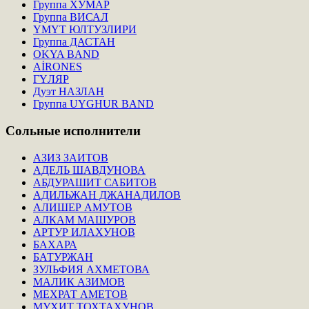
Группа ХУМАР
Группа ВИСАЛ
ҮМҮТ ЮЛТУЗЛИРИ
Группа ДАСТАН
OKYA BAND
AİRONES
ГҮЛЯР
Дуэт НАЗЛАН
Группа UYGHUR BAND
Сольные
исполнители
АЗИЗ ЗАИТОВ
АДЕЛЬ ШАВДУНОВА
АБДУРАШИТ САБИТОВ
АДИЛЬЖАН ДЖАНАДИЛОВ
АЛИШЕР АМУТОВ
АЛКАМ МАШУРОВ
АРТУР ИЛАХУНОВ
БАХАРА
БАТУРЖАН
ЗУЛЬФИЯ АХМЕТОВА
МАЛИК АЗИМОВ
МЕХРАТ АМЕТОВ
МУХИТ ТОХТАХУНОВ