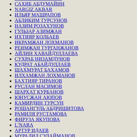
САХИБ АБДУМАЙИН
NARGIZ AKBAR
ИЛЬЯР МАШРАПОВ
АБЛИКИМ ТУРСУНОВ
НАЗИМ РОЗАХУНОВ
ГУЛЬЗАР АЗИМЖАН
ИХТИЯР КОЛБАЕВ
ИКРАМЖАН ЛОХМАНОВ
РЕИМЖАН ТУРГАНЖАНОВ
АЙЛИН ХАВАЙДУЛЛАЕВА
СУХРАБ НИЗАМДУНОВ
КУДРАТ АБАЙДУЛЛАЕВ
ШАХМУРАТ БАХАМОВ
ИЛХАМЖАН ЛОХМАНОВ
БАХТИЯР ТИРАНОВ
РУСЛАН МАСИМОВ
ШАРХАТ КУРБАНОВ
ЮНУСЖАН АЮПОВ
КАМИРДИН ТУРСУН
РОШАНГУЛЬ АБДРИШИТОВА
РАМИЛЯ РУСТАМОВА
ФИРУЗА ЯКУПОВА
L’NARA
АРТУР ИДАЕВ
МУРАДИЛ СУЛАЙМАНОВ