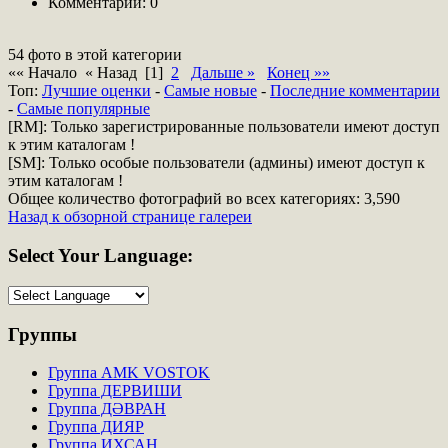
Комментарии: 0
54 фото в этой категории
«« Начало « Назад
[1]
2
Дальше »
Конец »»
Топ:
Лучшие оценки
-
Самые новые
-
Последние комментарии
-
Самые популярные
[RM]: Только зарегистрированные пользователи имеют доступ
к этим каталогам !
[SM]: Только особые пользователи (админы) имеют доступ к
этим каталогам !
Общее количество фотографий во всех категориях: 3,590
Назад к обзорной странице галереи
Select
Your Language:
Группы
Группа AMK VOSTOK
Группа ДЕРВИШИ
Группа ДӘВРАН
Группа ДИЯР
Группа ИХСАН