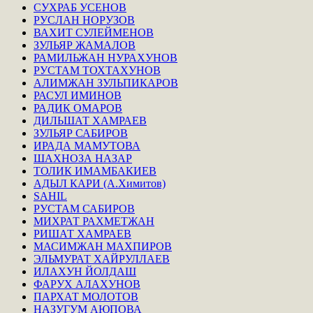
СУХРАБ УСЕНОВ
РУСЛАН НОРУЗОВ
ВАХИТ СУЛЕЙМЕНОВ
ЗУЛЬЯР ЖАМАЛОВ
РАМИЛЬЖАН НУРАХУНОВ
РУСТАМ ТОХТАХУНОВ
АЛИМЖАН ЗУЛЬПИКАРОВ
РАСУЛ ИМИНОВ
РАДИК ОМАРОВ
ДИЛЬШАТ ХАМРАЕВ
ЗУЛЬЯР САБИРОВ
ИРАДА МАМУТОВА
ШАХНОЗА НАЗАР
ТОЛИК ИМАМБАКИЕВ
АДЫЛ КАРИ (А.Химитов)
SAHIL
РУСТАМ САБИРОВ
МИХРАТ РАХМЕТЖАН
РИШАТ ХАМРАЕВ
МАСИМЖАН МАХПИРОВ
ЭЛЬМУРАТ ХАЙРУЛЛАЕВ
ИЛАХУН ЙОЛДАШ
ФАРУХ АЛАХУНОВ
ПАРХАТ МОЛОТОВ
НАЗУГУМ АЮПОВА