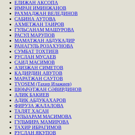
ЕЛИЖАН АКСОПА
ИМРАН ИМИНЖАНОВ
РАХМАДЖАН ВЕЛЕДИНОВ
САБИНА АУТОВА
АХМЕТЖАН ТАИРОВ
ГУЛЬСАНАМ МАШУРОВА
РАСУЛ МАРУПОВ
МАМАТЖАН АБДУКАДИР
РАНАГУЛЬ РОЗАХУНОВА
СУМБАТ ТОХТИЕВ
РУСЛАН МУСАЕВ
САИД МАСИМОВ
АЗИЗЖАН СИМЕТОВ
КАДИРДИН АВУТОВ
МАРАТЖАН САУТОВ
TVOSEM (Тахир Илажиев)
ШӨҺРӘТЖАН СӘВИРДИНОВ
АЛИК БАКИЕВ
АДИК АБДУКАХАРОВ
ФИРУЗА ЖАЛАЛОВА
ТАЛЯТ ХАСАН
ГУЛЬЗАРАМ МАСИМОВА
ГУЛЬМИРА МАМИРОВА
ТАХИР ИБРАГИМОВ
РУСЛАН ЯКУПОВ