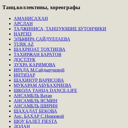
Танц.коллективы,
хореографы
АМАНИСАХАН
АРСЛАН
ТАДЖИНИСА, ТАНЦУЮЩИЕ БУТОНЧИКИ
НАРГИЗ
ЭЛЬМИРА САЙДУЛЛАЕВА
TURK AZ
ШАХРИЗАТ ТОХТИЕВА
ТАХИРЖАН БАРАТОВ
ДОСТЛУК
ЗУХРА КАРИМОВА
ИРАДА М.Сайдыруковой
ИНТИЗАР
ШАХИНУР ВАРИСОВА
МУКАРАМ АБУБАХРИЕВА
ШКОЛА ТАНЦА DANCE-LIFE
АНСАМБЛЬ Вәтән
АНСАМБЛЬ ЯСМИН
АНСАМБЛЬ ШИРИН
ШАХАДАТ БЕКОВА
Анс. БАХАР С.Ниязовой
ШОУ БАЛЕТ FIESTA
ДОЛАН