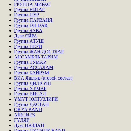
ГРУППА МИРАС
Группа НИГАР
Группа НУР
Группа ПАРВАНЯ
Группа DILDAR
Группа SABA
Дуэт ЯЙРА
Группа АТУШ
Группа ПЕРИ
Группа ЖАН ДОСТЛАР
АНСАМБЛЬ ТАРИМ
Группа ТУМАР
Группа АССАЛАМ
Группа БАЙРАМ
ВИА Яшлык (второй состав)
Группа ДИЛХУШ
Группа ХУМАР
Группа ВИСАЛ
ҮМҮТ ЮЛТУЗЛИРИ
Группа ДАСТАН
OKYA BAND
AİRONES
ГҮЛЯР
Дуэт НАЗЛАН
Группа UYGHUR BAND