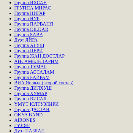
Группа ИХСАН
ГРУППА МИРАС
Группа НИГАР
Группа НУР
Группа ПАРВАНЯ
Группа DILDAR
Группа SABA
Дуэт ЯЙРА
Группа АТУШ
Группа ПЕРИ
Группа ЖАН ДОСТЛАР
АНСАМБЛЬ ТАРИМ
Группа ТУМАР
Группа АССАЛАМ
Группа БАЙРАМ
ВИА Яшлык (второй состав)
Группа ДИЛХУШ
Группа ХУМАР
Группа ВИСАЛ
ҮМҮТ ЮЛТУЗЛИРИ
Группа ДАСТАН
OKYA BAND
AİRONES
ГҮЛЯР
Дуэт НАЗЛАН