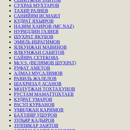
СЕЙИТЖАН ЗАИТОВ
СУХРАБ МУХТАРОВ
ТАХИР РАЗИЕВ
САНИЙЯМ ИСМАИЛ
КУДРАТ ЯХЬЯРОВ
НАЗИМ ХАИРОВ (MC NAZ)
НУРИДДИН ГАЗИЕВ
ШУХРАТ ЯКУБОВ
ЭМИЛЬ ИБРАГИМОВ
ЯЛКУНЖАН МАВИНОВ
ЯЛКУНЖАН САБИТОВ
САЙЯРА СЕТЕКОВА
Mr.V.S. (ВЕЛЯМОВ ШУХРАТ)
РУФАТ АМЕТОВ
АЛМАЗ МУСАЛИМОВ
РАВИЛЬ ЖАЛЕЛОВ
ШАХРИЗАД АСАНОВ
МОЛУТЖАН ТОХТАХУНОВ
РУСТАМ МАМАТТОХТАЕВ
КУДРАТ УМАРОВ
РАСУЛ КУРБАНОВ
УМИДЖАН КАРИМОВ
БАХТИЯР УШУРОВ
ЗУЛЬЯР КАДЫРОВ
ЗУЛПИКАР ЗАИТОВ