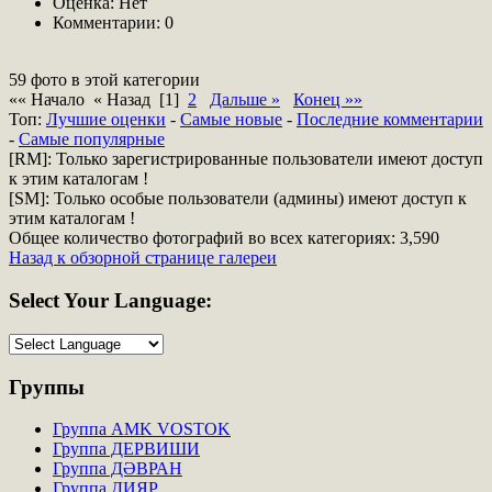
Оценка: Нет
Комментарии: 0
59 фото в этой категории
«« Начало « Назад
[1]
2
Дальше »
Конец »»
Топ:
Лучшие оценки
-
Самые новые
-
Последние комментарии
-
Самые популярные
[RM]: Только зарегистрированные пользователи имеют доступ
к этим каталогам !
[SM]: Только особые пользователи (админы) имеют доступ к
этим каталогам !
Общее количество фотографий во всех категориях: 3,590
Назад к обзорной странице галереи
Select
Your Language:
Группы
Группа AMK VOSTOK
Группа ДЕРВИШИ
Группа ДӘВРАН
Группа ДИЯР