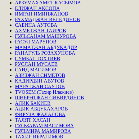
АРЗУМАХАМЕТ КАСЫМОВ
ЕЛИЖАН АКСОПА
ИМРАН ИМИНЖАНОВ
РАХМАДЖАН ВЕЛЕДИНОВ
САБИНА АУТОВА
АХМЕТЖАН ТАИРОВ
ГУЛЬСАНАМ МАШУРОВА
РАСУЛ МАРУПОВ
МАМАТЖАН АБДУКАДИР
РАНАГУЛЬ РОЗАХУНОВА
СУМБАТ ТОХТИЕВ
РУСЛАН МУСАЕВ
САИД МАСИМОВ
АЗИЗЖАН СИМЕТОВ
КАДИРДИН АВУТОВ
МАРАТЖАН САУТОВ
TVOSEM (Тахир Илажиев)
ШӨҺРӘТЖАН СӘВИРДИНОВ
АЛИК БАКИЕВ
АДИК АБДУКАХАРОВ
ФИРУЗА ЖАЛАЛОВА
ТАЛЯТ ХАСАН
ГУЛЬЗАРАМ МАСИМОВА
ГУЛЬМИРА МАМИРОВА
ТАХИР ИБРАГИМОВ