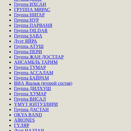
Группа ИХСАН
ГРУППА МИРАС
Группа НИГАР
Группа НУР
Группа ПАРВАНЯ
Группа DILDAR
Группа SABA
Дуэт ЯЙРА
Группа АТУШ
Группа ПЕРИ
Группа ЖАН ДОСТЛАР
АНСАМБЛЬ ТАРИМ
Группа ТУМАР
Группа АССАЛАМ
Группа БАЙРАМ
ВИА Яшлык (второй состав)
Группа ДИЛХУШ
Группа ХУМАР
Группа ВИСАЛ
ҮМҮТ ЮЛТУЗЛИРИ
Группа ДАСТАН
OKYA BAND
AİRONES
ГҮЛЯР
Дуэт НАЗЛАН