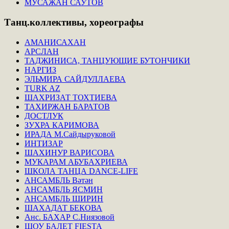
МУСАЖАН САУТОВ
Танц.коллективы,
хореографы
АМАНИСАХАН
АРСЛАН
ТАДЖИНИСА, ТАНЦУЮЩИЕ БУТОНЧИКИ
НАРГИЗ
ЭЛЬМИРА САЙДУЛЛАЕВА
TURK AZ
ШАХРИЗАТ ТОХТИЕВА
ТАХИРЖАН БАРАТОВ
ДОСТЛУК
ЗУХРА КАРИМОВА
ИРАДА М.Сайдыруковой
ИНТИЗАР
ШАХИНУР ВАРИСОВА
МУКАРАМ АБУБАХРИЕВА
ШКОЛА ТАНЦА DANCE-LIFE
АНСАМБЛЬ Вәтән
АНСАМБЛЬ ЯСМИН
АНСАМБЛЬ ШИРИН
ШАХАДАТ БЕКОВА
Анс. БАХАР С.Ниязовой
ШОУ БАЛЕТ FIESTA