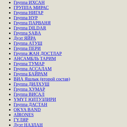
Группа ИХСАН
ГРУППА МИРАС
Группа НИГАР
Группа НУР
Группа ПАРВАНЯ
Группа DILDAR
Группа SABA
Дуэт ЯЙРА
Группа АТУШ
Группа ПЕРИ
Группа ЖАН ДОСТЛАР
АНСАМБЛЬ ТАРИМ
Группа ТУМАР
Группа АССАЛАМ
Группа БАЙРАМ
ВИА Яшлык (второй состав)
Группа ДИЛХУШ
Группа ХУМАР
Группа ВИСАЛ
ҮМҮТ ЮЛТУЗЛИРИ
Группа ДАСТАН
OKYA BAND
AİRONES
ГҮЛЯР
Дуэт НАЗЛАН