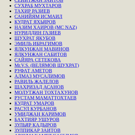
СЕЙИТЖАН ЗАИТОВ
СУХРАБ МУХТАРОВ
ТАХИР РАЗИЕВ
САНИЙЯМ ИСМАИЛ
КУДРАТ ЯХЬЯРОВ
НАЗИМ ХАИРОВ (MC NAZ)
НУРИДДИН ГАЗИЕВ
ШУХРАТ ЯКУБОВ
ЭМИЛЬ ИБРАГИМОВ
ЯЛКУНЖАН МАВИНОВ
ЯЛКУНЖАН САБИТОВ
САЙЯРА СЕТЕКОВА
Mr.V.S. (ВЕЛЯМОВ ШУХРАТ)
РУФАТ АМЕТОВ
АЛМАЗ МУСАЛИМОВ
РАВИЛЬ ЖАЛЕЛОВ
ШАХРИЗАД АСАНОВ
МОЛУТЖАН ТОХТАХУНОВ
РУСТАМ МАМАТТОХТАЕВ
КУДРАТ УМАРОВ
РАСУЛ КУРБАНОВ
УМИДЖАН КАРИМОВ
БАХТИЯР УШУРОВ
ЗУЛЬЯР КАДЫРОВ
ЗУЛПИКАР ЗАИТОВ