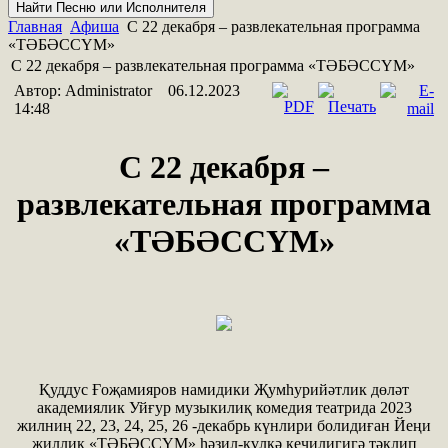
Главная
Афиша
С 22 декабря – развлекательная программа
«ТӘБӘССҮМ»
С 22 декабря – развлекательная программа «ТӘБӘССҮМ»
Автор: Administrator
06.12.2023
14:48
С 22 декабря –
развлекательная программа
«ТӘБӘССҮМ»
Қуддус Ғоҗамияров намидики Җумһурийәтлик дөләт
академиялик Уйғур музыкилиқ комедия театрида 2023
жилниң 22, 23, 24, 25, 26 -декабрь күнлири болидиған Йеңи
жиллиқ «ТӘБӘССҮМ» һәзил-күлкә кечилигигә тәклип