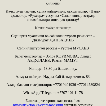
қилимиз.
Кәчкә хуш чақ-чақ күлкә маһирлири, нахшичилар, «Нава»
фольклор, «Рухсарә» уссул вә «Сада» яшлар эстрада
ансамбльлири иштирак қилиду!
Кәчни тәйярлиғанлар:
Сценария муәллипи вә сәһниләштүргән режиссер –
Дилмурат ҖАНБАҚИЕВ
Сәһниләштүргән рәссам – Рустәм МУСАЕВ
Балетмейстерлар – Зоһра КӘРИМОВА, Эльдар
АБДУЛЛАЕВ, Рамзат МАМУТ.
Концерт 18:30-да башлиниду.
Алмута шәһири, Наурызбай батыр кочиси, 83.
Алақә бағлаш телефонлири: +77019491936 +77014739824
WhatsApp/ Telegram: +7707 101 11 78
Билетлар театрниң кассисида һәм
https://ticketon.kz/event/tabassum
сайтида сетилиду.