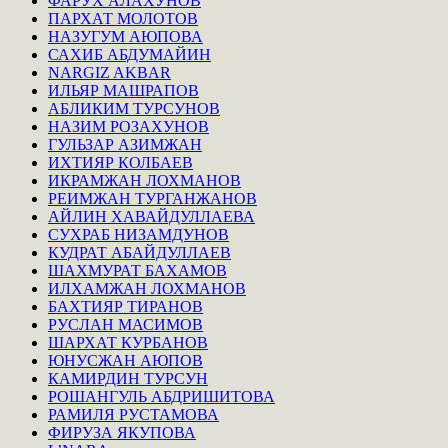
ФАРУХ АЛАХУНОВ
ПАРХАТ МОЛОТОВ
НАЗУГУМ АЮПОВА
САХИБ АБДУМАЙИН
NARGIZ AKBAR
ИЛЬЯР МАШРАПОВ
АБЛИКИМ ТУРСУНОВ
НАЗИМ РОЗАХУНОВ
ГУЛЬЗАР АЗИМЖАН
ИХТИЯР КОЛБАЕВ
ИКРАМЖАН ЛОХМАНОВ
РЕИМЖАН ТУРГАНЖАНОВ
АЙЛИН ХАВАЙДУЛЛАЕВА
СУХРАБ НИЗАМДУНОВ
КУДРАТ АБАЙДУЛЛАЕВ
ШАХМУРАТ БАХАМОВ
ИЛХАМЖАН ЛОХМАНОВ
БАХТИЯР ТИРАНОВ
РУСЛАН МАСИМОВ
ШАРХАТ КУРБАНОВ
ЮНУСЖАН АЮПОВ
КАМИРДИН ТУРСУН
РОШАНГУЛЬ АБДРИШИТОВА
РАМИЛЯ РУСТАМОВА
ФИРУЗА ЯКУПОВА