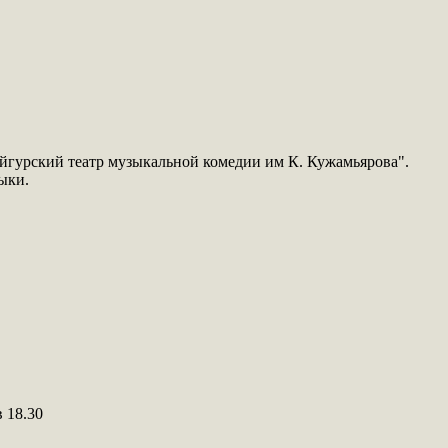
йгурский театр музыкальной комедии им К. Кужамьярова".
ыки.
 18.30