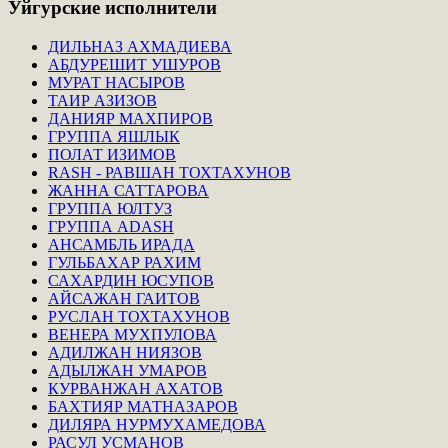
Уйгурские
исполнители
ДИЛЬНАЗ АХМАДИЕВА
АБДУРЕШИТ УШУРОВ
МУРАТ НАСЫРОВ
ТАИР АЗИЗОВ
ДАНИЯР МАХПИРОВ
ГРУППА ЯШЛЫК
ПОЛАТ ИЗИМОВ
RASH - РАВШАН ТОХТАХУНОВ
ЖАННА САТТАРОВА
ГРУППА ЮЛТУЗ
ГРУППА ADASH
АНСАМБЛЬ ИРАДА
ГУЛЬБАХАР РАХИМ
САХАРДИН ЮСУПОВ
АЙСАЖАН ГАИТОВ
РУСЛАН ТОХТАХУНОВ
ВЕНЕРА МУХПУЛОВА
АДИЛЖАН НИЯЗОВ
АДЫЛЖАН УМАРОВ
КУРВАНЖАН АХАТОВ
БАХТИЯР МАТНАЗАРОВ
ДИЛЯРА НУРМУХАМЕДОВА
РАСУЛ УСМАНОВ