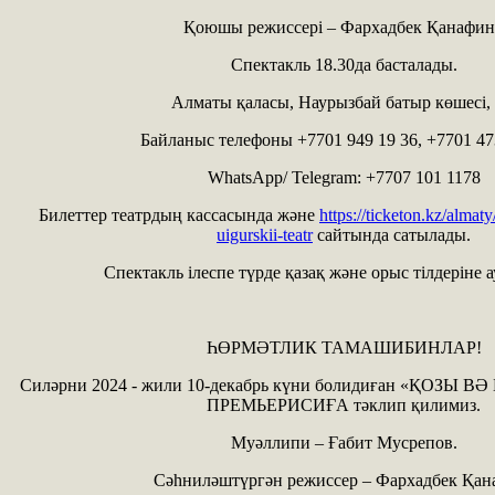
Қоюшы режиссері – Фархадбек Қанафин
Спектакль 18.30да басталады.
Алматы қаласы, Наурызбай батыр көшесі, 
Байланыс телефоны +7701 949 19 36, +7701 47
WhatsApp/ Telegram: +7707 101 1178
Билеттер театрдың кассасында және
https://ticketon.kz/almat
uigurskii-teatr
сайтында сатылады.
Спектакль ілеспе түрде қазақ және орыс тілдеріне 
ҺӨРМӘТЛИК ТАМАШИБИНЛАР!
Силәрни 2024 - жили 10-декабрь күни болидиған «ҚОЗЫ ВӘ
ПРЕМЬЕРИСИҒА тәклип қилимиз.
Муәллипи – Ғабит Мусрепов.
Сәһниләштүргән режиссер – Фархадбек Қан