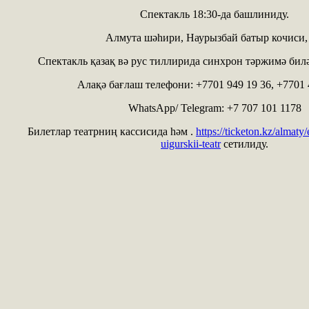
Спектакль 18:30-да башлиниду.
Алмута шәһири, Наурызбай батыр кочиси, 
Спектакль қазақ вә рус тиллирида синхрон тәржимә бил
Алақә бағлаш телефони: +7701 949 19 36, +7701 
WhatsApp/ Telegram: +7 707 101 1178
Билетлар театрниң кассисида һәм .
https://ticketon.kz/almat
uigurskii-teatr
сетилиду.