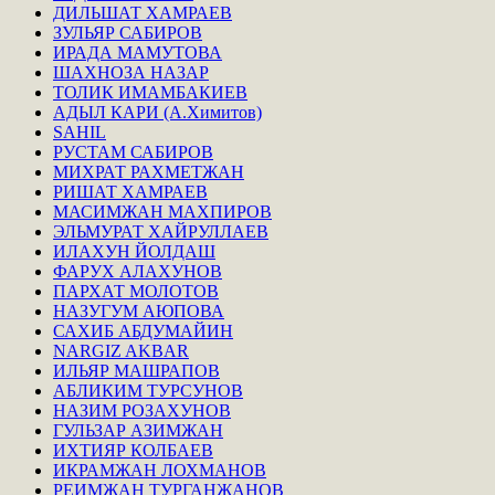
ДИЛЬШАТ ХАМРАЕВ
ЗУЛЬЯР САБИРОВ
ИРАДА МАМУТОВА
ШАХНОЗА НАЗАР
ТОЛИК ИМАМБАКИЕВ
АДЫЛ КАРИ (А.Химитов)
SAHIL
РУСТАМ САБИРОВ
МИХРАТ РАХМЕТЖАН
РИШАТ ХАМРАЕВ
МАСИМЖАН МАХПИРОВ
ЭЛЬМУРАТ ХАЙРУЛЛАЕВ
ИЛАХУН ЙОЛДАШ
ФАРУХ АЛАХУНОВ
ПАРХАТ МОЛОТОВ
НАЗУГУМ АЮПОВА
САХИБ АБДУМАЙИН
NARGIZ AKBAR
ИЛЬЯР МАШРАПОВ
АБЛИКИМ ТУРСУНОВ
НАЗИМ РОЗАХУНОВ
ГУЛЬЗАР АЗИМЖАН
ИХТИЯР КОЛБАЕВ
ИКРАМЖАН ЛОХМАНОВ
РЕИМЖАН ТУРГАНЖАНОВ