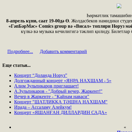
Һөрмәтлик тамашибин
8-апрель күни, саат 19-00дә Ө
. Жолдасбеков намидики студ
«ГәпБәрМәс» Comics group вә «Висал» топлири Норуз мә
күлкә вә музыка кечилигигә тәклип қилиду. Билетлар
Подробнее...
Добавить комментарий
Еще статьи...
Концерт “Доланда Норуз”
Долгожданный концерт «ЯҢРА НАХШАМ - 5»
Алим Зульпикаров приглашает!
А.Зульпикаров - "Добрый вечер, Жаркент!"
Вечер в Жаркенте - "Қайнам наваси"
Концерт "ШАТЛИҚҚА ТƏШНА НАХШАМ"
Ирада – Ассаламу Алейкум!
Концерт «ЯШАНҒАН ДИЛЛАРДИН САДА»
«