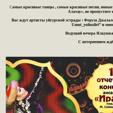
С
амые красивые танцы , самые красивые песни, новые н
Алатау», не пропустите 
Вас ждут артисты уйгурской эстрады : Феруза Джалалов
Umut_yultuzliri” и мно
Ведущий вечера Ялкунжа
С нетерпением ждё