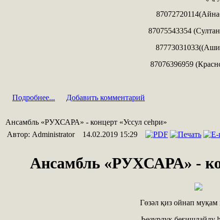
87072720114(Айна
87075543354 (Султан
87773031033((Аши
87076396959 (Красн
Подробнее...
Добавить комментарий
Ансамбль «РУХСАРА» - концерт «Уссул сеһри»
Автор: Administrator
14.02.2019 15:29
Ансамбль «РУХСАРА» - ко
Гөзәл қиз ойнап муқам
Һөзүрлүк беғишлайду 