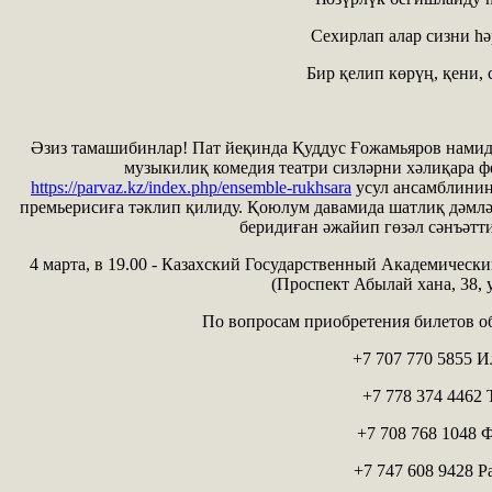
Сехирлап алар сизни һә
Бир қелип көрүң, қени, 
Әзиз тамашибинлар! Пат йеқинда Қуддус Ғожамьяров нами
музыкилиқ комедия театри сизләрни хәлиқара ф
https://parvaz.kz/index.php/ensemble-rukhsara
усул ансамблиниң
премьерисиға тәклип қилиду. Қоюлум давамида шатлиқ дәмлә
беридиған әжайип гөзәл сәнъәтт
4 марта, в 19.00 - Казахский Государственный Академически
(Проспект Абылай хана, 38,
По вопросам приобретения билетов о
+7 707 770 5855 
+7 778 374 4462 
+7 708 768 1048 
+7 747 608 9428 Р