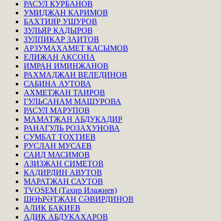
РАСУЛ КУРБАНОВ
УМИДЖАН КАРИМОВ
БАХТИЯР УШУРОВ
ЗУЛЬЯР КАДЫРОВ
ЗУЛПИКАР ЗАИТОВ
АРЗУМАХАМЕТ КАСЫМОВ
ЕЛИЖАН АКСОПА
ИМРАН ИМИНЖАНОВ
РАХМАДЖАН ВЕЛЕДИНОВ
САБИНА АУТОВА
АХМЕТЖАН ТАИРОВ
ГУЛЬСАНАМ МАШУРОВА
РАСУЛ МАРУПОВ
МАМАТЖАН АБДУКАДИР
РАНАГУЛЬ РОЗАХУНОВА
СУМБАТ ТОХТИЕВ
РУСЛАН МУСАЕВ
САИД МАСИМОВ
АЗИЗЖАН СИМЕТОВ
КАДИРДИН АВУТОВ
МАРАТЖАН САУТОВ
TVOSEM (Тахир Илажиев)
ШӨҺРӘТЖАН СӘВИРДИНОВ
АЛИК БАКИЕВ
АДИК АБДУКАХАРОВ