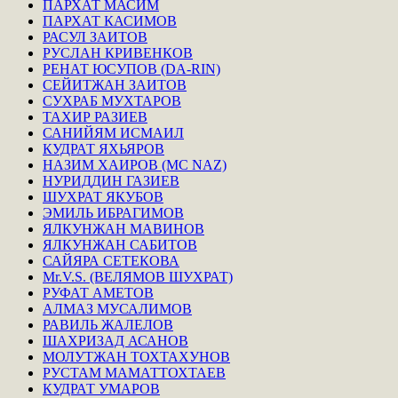
ПАРХАТ МАСИМ
ПАРХАТ КАСИМОВ
РАСУЛ ЗАИТОВ
РУСЛАН КРИВЕНКОВ
РЕНАТ ЮСУПОВ (DA-RIN)
СЕЙИТЖАН ЗАИТОВ
СУХРАБ МУХТАРОВ
ТАХИР РАЗИЕВ
САНИЙЯМ ИСМАИЛ
КУДРАТ ЯХЬЯРОВ
НАЗИМ ХАИРОВ (MC NAZ)
НУРИДДИН ГАЗИЕВ
ШУХРАТ ЯКУБОВ
ЭМИЛЬ ИБРАГИМОВ
ЯЛКУНЖАН МАВИНОВ
ЯЛКУНЖАН САБИТОВ
САЙЯРА СЕТЕКОВА
Mr.V.S. (ВЕЛЯМОВ ШУХРАТ)
РУФАТ АМЕТОВ
АЛМАЗ МУСАЛИМОВ
РАВИЛЬ ЖАЛЕЛОВ
ШАХРИЗАД АСАНОВ
МОЛУТЖАН ТОХТАХУНОВ
РУСТАМ МАМАТТОХТАЕВ
КУДРАТ УМАРОВ