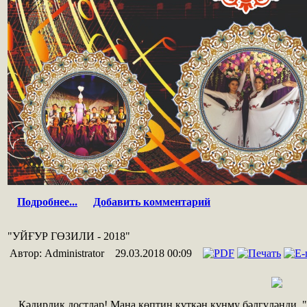
Подробнее...
Добавить комментарий
"УЙҒУР ГӨЗИЛИ - 2018"
Автор: Administrator
29.03.2018 00:09
Қəдирлик достлар! Мана көптин күткəн күнму бəлгүлəнд