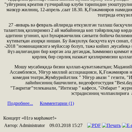
"уйғурниң креатив гүлчирайлар клуби тәрипидин уюштур
мəзкүр жилниң, 12-апрель ,саат 18.30. Қ.Ғожəмияров намид
театрида өткүзил
27 -январь вə февраль айлирида өткүзилгəн таллаш басқучли
талантлиқ қизлиримиз 2 ай мабайинида көп тəйярлиқлар көрд
адитини үгинип, қол һүнəрвəнчилик сəнъити бойичə билими
күтиватқан ахирқи нишан. Бу йəкүнлүк басқучта күч син
-2018 "номинациясигə мүйəссəр болуп, тажə кийип ,мусабиқə
йүз аңлиғандин бир көргəн əла дегəндəк, һəммимиз қиммəт в
қирлиқ бир сирлиқ назакəт қизлиримизни қоллап
Мошу мусабиқидə бизни қоллап-қувəтлəватқан; Мəдəнийə
Ассамблеяси, Уйғур миллий ассоциацияси, Қ.Ғожəмияров 
комедия театри,Жумһурийəтлик " Уйғур авази " гезити, 
лайиһисиниң башчилиғи, видеофотостудия "Best.day
"Тəңритағ"телеканали, "Интизар " кафеси, "Əхбарат " жур
эстрадисиниң чолпанлириға 
Подробнее...
Комментарии (1)
Концерт «01гә мәрһәмәт!»
Автор: Administrator
09.03.2018 15:27