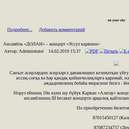
on your site
Подробнее...
Добавить комментарий
Ансамбль «ДОЛАН» – концерт «Уссул карвини»
Автор: Administrator
14.02.2019 15:37
Сәнъәт әсирләрдин әсирләргә давамлишип келиватқан уйғур
иссиқ-соғқа вә һәр қандақ қийинчилиқларға қаримай, п
әждадимизниң бебаһа мирасини бизгә - йең
Норуз ейиниң 10и күни шу бүйүк Карван «Алатау» концер
ансамблиниң III һесават концерти арқилиқ қайтила
По приобретению билетов
87015450127 (Кал
87087234757 (Др