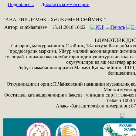
Подробнее...
Добавить комментарий
"АНА ТИЛ ДЕМƏК - ХƏЛҚИМНИ СӨЙМƏК " .
Автор: raimkhamraev
15.11.2018 10:02
ҺӨРМƏТЛИК ДОС
Силәрни, мəзкүр жилниң 11-айниң 18-юлтузи йəкшəнбə күни
"продюсерлик мəркизи, Уйғур миллий ассоциацияси жəмийə
гүлчирай ханим-қизлар клуби тəрипидин уюштуриливатқан а
оқуғучилири вə яш əвлатлар ари
бүйүк намайəндилиримиз Маһмут Қəшқəрийниң -1010,
беғишланған
Өткүзилидиған орни; П.Чайковский намидики музыкилиқ ко
Манаса кочили
Фестиваль қатнашқучилириға һəқсиз , униңдин сирт ггала-к
баһаси 1000 тг
Алақə -бағлаш телефон номерлири; 87