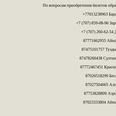
По вопросам приобретения билетов обра
+77013238963 Бар
+7 (707) 859-08-96 За
+7 (707) 260-62-54
87771662955 Айна
87475101757 Тузды
87478260438 Султан
87772467451 Красн
87026518299 Бес
87027504665 Алг
87753828809 Аэр
87023333804 Айна