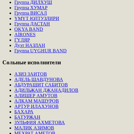
Группа ДИЛХУШ
Группа ХУМАР
Группа ВИСАЛ
ҮМҮТ ЮЛТУЗЛИРИ
Группа ДАСТАН
OKYA BAND
AİRONES
ГҮЛЯР
Дуэт НАЗЛАН
Группа UYGHUR BAND
Сольные
исполнители
АЗИЗ ЗАИТОВ
АДЕЛЬ ШАВДУНОВА
АБДУРАШИТ САБИТОВ
АДИЛЬЖАН ДЖАНАДИЛОВ
АЛИШЕР АМУТОВ
АЛКАМ МАШУРОВ
АРТУР ИЛАХУНОВ
БАХАРА
БАТУРЖАН
ЗУЛЬФИЯ АХМЕТОВА
МАЛИК АЗИМОВ
МЕХРАТ АМЕТОВ