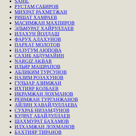
SAHIL
РУСТАМ САБИРОВ
МИХРАТ РАХМЕТЖАН
РИШАТ ХАМРАЕВ
МАСИМЖАН МАХПИРОВ
ЭЛЬМУРАТ ХАЙРУЛЛАЕВ
ИЛАХУН ЙОЛДАШ
ФАРУХ АЛАХУНОВ
ПАРХАТ МОЛОТОВ
НАЗУГУМ АЮПОВА
САХИБ АБДУМАЙИН
NARGIZ AKBAR
ИЛЬЯР МАШРАПОВ
АБЛИКИМ ТУРСУНОВ
НАЗИМ РОЗАХУНОВ
ГУЛЬЗАР АЗИМЖАН
ИХТИЯР КОЛБАЕВ
ИКРАМЖАН ЛОХМАНОВ
РЕИМЖАН ТУРГАНЖАНОВ
АЙЛИН ХАВАЙДУЛЛАЕВА
СУХРАБ НИЗАМДУНОВ
КУДРАТ АБАЙДУЛЛАЕВ
ШАХМУРАТ БАХАМОВ
ИЛХАМЖАН ЛОХМАНОВ
БАХТИЯР ТИРАНОВ