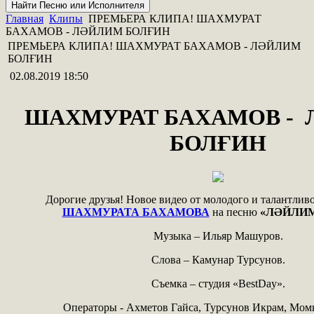
Главная
Клипы
ПРЕМЬЕРА КЛИПА! ШАХМУРАТ
БАХАМОВ - ЛӘЙЛИМ БОЛҒИН
ПРЕМЬЕРА КЛИПА! ШАХМУРАТ БАХАМОВ - ЛӘЙЛИМ
БОЛҒИН
02.08.2019 18:50
ШАХМУРАТ БАХАМОВ -
БОЛҒИН
Дорогие друзья! Новое видео от молодого и талантлив
ШАХМУРАТА БАХАМОВА
на песню
«ЛӘЙЛИМ
Музыка – Ильяр Машуров.
Слова – Камунар Турсунов.
Съемка – студия «BestDay».
Операторы - Ахметов Гайса, Турсунов Икрам, Мом