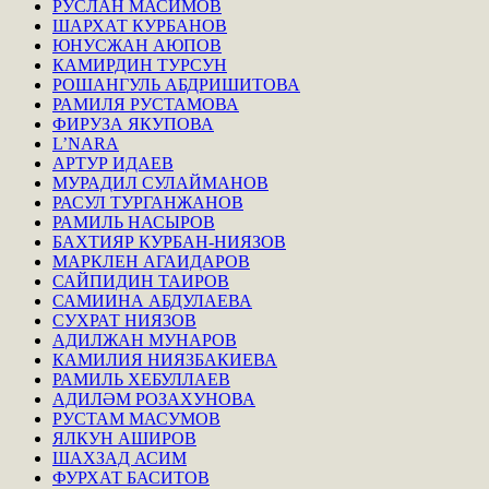
РУСЛАН МАСИМОВ
ШАРХАТ КУРБАНОВ
ЮНУСЖАН АЮПОВ
КАМИРДИН ТУРСУН
РОШАНГУЛЬ АБДРИШИТОВА
РАМИЛЯ РУСТАМОВА
ФИРУЗА ЯКУПОВА
L’NARA
АРТУР ИДАЕВ
МУРАДИЛ СУЛАЙМАНОВ
РАСУЛ ТУРГАНЖАНОВ
РАМИЛЬ НАСЫРОВ
БАХТИЯР КУРБАН-НИЯЗОВ
МАРКЛЕН АГАИДАРОВ
САЙПИДИН ТАИРОВ
САМИИНА АБДУЛАЕВА
СУХРАТ НИЯЗОВ
АДИЛЖАН МУНАРОВ
КАМИЛИЯ НИЯЗБАКИЕВА
РАМИЛЬ ХЕБУЛЛАЕВ
АДИЛӘМ РОЗАХУНОВА
РУСТАМ МАСУМОВ
ЯЛКУН АШИРОВ
ШАХЗАД АСИМ
ФУРХАТ БАСИТОВ