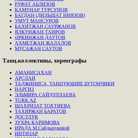
РУФАТ АБЛИЗОВ
КАМУНАР ТУРСУНОВ
БАГДАН (ДИЛЬШАТ НИЯЗОВ)
УМУТ МАНСУРОВ
БАХИТЖАН САУРЖАНОВ
ЯЛКУНЖАН ТАИРОВ
ӘРКИНЖАН ДАУТОВ
АХМЕТЖАН ЖАЛАЛОВ
МУСАЖАН САУТОВ
Танц.коллективы,
хореографы
АМАНИСАХАН
АРСЛАН
ТАДЖИНИСА, ТАНЦУЮЩИЕ БУТОНЧИКИ
НАРГИЗ
ЭЛЬМИРА САЙДУЛЛАЕВА
TURK AZ
ШАХРИЗАТ ТОХТИЕВА
ТАХИРЖАН БАРАТОВ
ДОСТЛУК
ЗУХРА КАРИМОВА
ИРАДА М.Сайдыруковой
ИНТИЗАР