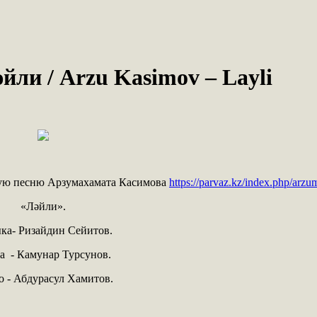
әйли
/ Arzu Kasimov – Layli
вую песню Арзумахамата Касимова
https://parvaz.kz/index.php/ar
«Ләйли».
ка- Ризайдин Сейитов.
а - Камунар Турсунов.
о - Абдурасул Хамитов.