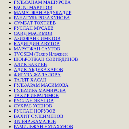
ГУЛЬСАНАМ МАШУРОВА
РАСУЛ МАРУПОВ
МАМАТЖАН АБДУКАДИР
РАНАГУЛЬ РОЗАХУНОВА
СУМБАТ ТОХТИЕВ
РУСЛАН МУСАЕВ
САИД МАСИМОВ
АЗИЗЖАН СИМЕТОВ
КАДИРДИН АВУТОВ
МАРАТЖАН САУТОВ
TVOSEM (Тахир Илажиев)
ШӨҺРӘТЖАН СӘВИРДИНОВ
АЛИК БАКИЕВ
АДИК АБДУКАХАРОВ
ФИРУЗА ЖАЛАЛОВА
ТАЛЯТ ХАСАН
ГУЛЬЗАРАМ МАСИМОВА
ГУЛЬМИРА МАМИРОВА
ТАХИР ИБРАГИМОВ
РУСЛАН ЯКУПОВ
СУХРАБ УСЕНОВ
РУСЛАН НОРУЗОВ
ВАХИТ СУЛЕЙМЕНОВ
ЗУЛЬЯР ЖАМАЛОВ
РАМИЛЬЖАН НУРАХУНОВ