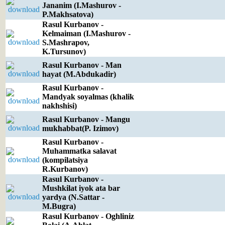
Jananim (I.Mashurov -
P.Makhsatova)
Rasul Kurbanov -
Kelmaiman (I.Mashurov -
S.Mashrapov,
K.Tursunov)
Rasul Kurbanov - Man
hayat (M.Abdukadir)
Rasul Kurbanov -
Mandyak soyalmas (khalik
nakhshisi)
Rasul Kurbanov - Mangu
mukhabbat(P. Izimov)
Rasul Kurbanov -
Muhammatka salavat
(kompilatsiya
R.Kurbanov)
Rasul Kurbanov -
Mushkilat iyok ata bar
yardya (N.Sattar -
M.Bugra)
Rasul Kurbanov - Oghliniz