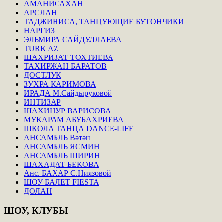
АМАНИСАХАН
АРСЛАН
ТАДЖИНИСА, ТАНЦУЮЩИЕ БУТОНЧИКИ
НАРГИЗ
ЭЛЬМИРА САЙДУЛЛАЕВА
TURK AZ
ШАХРИЗАТ ТОХТИЕВА
ТАХИРЖАН БАРАТОВ
ДОСТЛУК
ЗУХРА КАРИМОВА
ИРАДА М.Сайдыруковой
ИНТИЗАР
ШАХИНУР ВАРИСОВА
МУКАРАМ АБУБАХРИЕВА
ШКОЛА ТАНЦА DANCE-LIFE
АНСАМБЛЬ Вәтән
АНСАМБЛЬ ЯСМИН
АНСАМБЛЬ ШИРИН
ШАХАДАТ БЕКОВА
Анс. БАХАР С.Ниязовой
ШОУ БАЛЕТ FIESTA
ДОЛАН
ШОУ,
КЛУБЫ