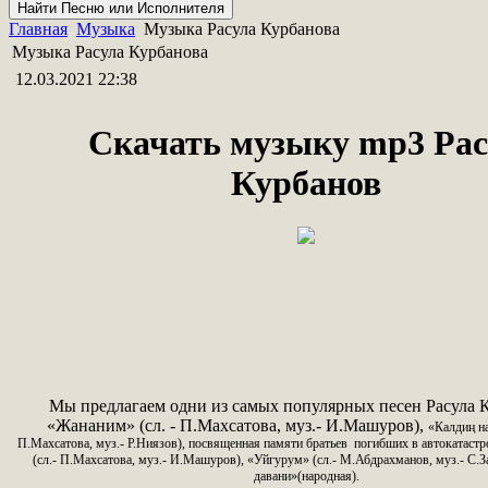
Главная
Музыка
Музыка Расула Курбанова
Музыка Расула Курбанова
12.03.2021 22:38
Скачать музыку mp3 Рас
Курбанов
Мы предлагаем одни из самых популярных песен Расула 
«Жананим» (сл. - П.Махсатова, муз.- И.Машуров),
«Калдиң на
П.Махсатова, муз.- Р.Ниязов), посвященная памяти братьев погибших в автокатаст
(сл.- П.Махсатова, муз.- И.Машуров),
«Уйгурум» (сл.- М.Абдрахманов, муз.- С.З
давани»(народная).