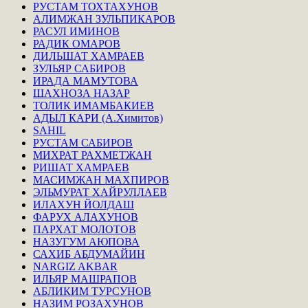
РУСТАМ ТОХТАХУНОВ
АЛИМЖАН ЗУЛЬПИКАРОВ
РАСУЛ ИМИНОВ
РАДИК ОМАРОВ
ДИЛЬШАТ ХАМРАЕВ
ЗУЛЬЯР САБИРОВ
ИРАДА МАМУТОВА
ШАХНОЗА НАЗАР
ТОЛИК ИМАМБАКИЕВ
АДЫЛ КАРИ (А.Химитов)
SAHIL
РУСТАМ САБИРОВ
МИХРАТ РАХМЕТЖАН
РИШАТ ХАМРАЕВ
МАСИМЖАН МАХПИРОВ
ЭЛЬМУРАТ ХАЙРУЛЛАЕВ
ИЛАХУН ЙОЛДАШ
ФАРУХ АЛАХУНОВ
ПАРХАТ МОЛОТОВ
НАЗУГУМ АЮПОВА
САХИБ АБДУМАЙИН
NARGIZ AKBAR
ИЛЬЯР МАШРАПОВ
АБЛИКИМ ТУРСУНОВ
НАЗИМ РОЗАХУНОВ