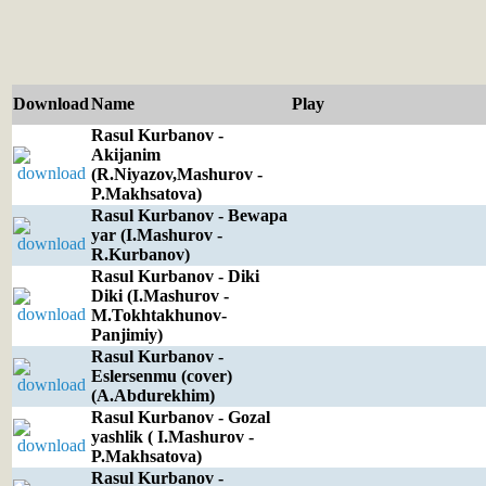
Download
Name
Play
Rasul Kurbanov -
Akijanim
(R.Niyazov,Mashurov -
P.Makhsatova)
Rasul Kurbanov - Bewapa
yar (I.Mashurov -
R.Kurbanov)
Rasul Kurbanov - Diki
Diki (I.Mashurov -
M.Tokhtakhunov-
Panjimiy)
Rasul Kurbanov -
Eslersenmu (cover)
(A.Abdurekhim)
Rasul Kurbanov - Gozal
yashlik ( I.Mashurov -
P.Makhsatova)
Rasul Kurbanov -