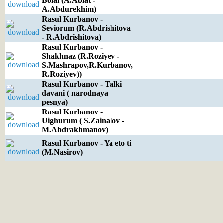
Bolai (A.Ablat -
A.Abdurekhim)
Rasul Kurbanov -
Seviorum (R.Abdrishitova
- R.Abdrishitova)
Rasul Kurbanov -
Shakhnaz (R.Roziyev -
S.Mashrapov,R.Kurbanov,
R.Roziyev))
Rasul Kurbanov - Talki
davani ( narodnaya
pesnya)
Rasul Kurbanov -
Uighurum ( S.Zainalov -
M.Abdrakhmanov)
Rasul Kurbanov - Ya eto ti
(M.Nasirov)