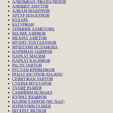
АДИЛЬЖАН ДЖАНАДИЛОВ
АЛИШЕР АМУТОВ
АЛКАМ МАШУРОВ
АРТУР ИЛАХУНОВ
БАХАРА
БАТУРЖАН
ЗУЛЬФИЯ АХМЕТОВА
МАЛИК АЗИМОВ
МЕХРАТ АМЕТОВ
МУХИТ ТОХТАХУНОВ
МУШТАРИ ИСЛАМОВА
НАРИМАН АШИРОВ
ПАРХАТ МАСИМ
ПАРХАТ КАСИМОВ
РАСУЛ ЗАИТОВ
РУСЛАН КРИВЕНКОВ
РЕНАТ ЮСУПОВ (DA-RIN)
СЕЙИТЖАН ЗАИТОВ
СУХРАБ МУХТАРОВ
ТАХИР РАЗИЕВ
САНИЙЯМ ИСМАИЛ
КУДРАТ ЯХЬЯРОВ
НАЗИМ ХАИРОВ (MC NAZ)
НУРИДДИН ГАЗИЕВ
ШУХРАТ ЯКУБОВ