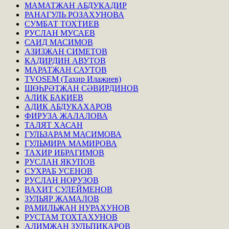
МАМАТЖАН АБДУКАДИР
РАНАГУЛЬ РОЗАХУНОВА
СУМБАТ ТОХТИЕВ
РУСЛАН МУСАЕВ
САИД МАСИМОВ
АЗИЗЖАН СИМЕТОВ
КАДИРДИН АВУТОВ
МАРАТЖАН САУТОВ
TVOSEM (Тахир Илажиев)
ШӨҺРӘТЖАН СӘВИРДИНОВ
АЛИК БАКИЕВ
АДИК АБДУКАХАРОВ
ФИРУЗА ЖАЛАЛОВА
ТАЛЯТ ХАСАН
ГУЛЬЗАРАМ МАСИМОВА
ГУЛЬМИРА МАМИРОВА
ТАХИР ИБРАГИМОВ
РУСЛАН ЯКУПОВ
СУХРАБ УСЕНОВ
РУСЛАН НОРУЗОВ
ВАХИТ СУЛЕЙМЕНОВ
ЗУЛЬЯР ЖАМАЛОВ
РАМИЛЬЖАН НУРАХУНОВ
РУСТАМ ТОХТАХУНОВ
АЛИМЖАН ЗУЛЬПИКАРОВ