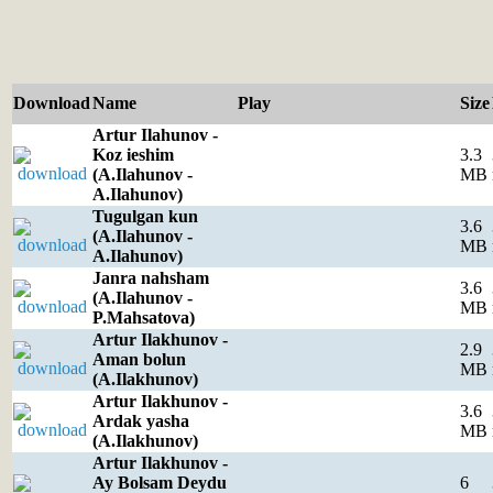
Download
Name
Play
Size
Artur Ilahunov -
Koz ieshim
3.3
(A.Ilahunov -
MB
A.Ilahunov)
Tugulgan kun
3.6
(A.Ilahunov -
MB
A.Ilahunov)
Janra nahsham
3.6
(A.Ilahunov -
MB
P.Mahsatova)
Artur Ilakhunov -
2.9
Aman bolun
MB
(A.Ilakhunov)
Artur Ilakhunov -
3.6
Ardak yasha
MB
(A.Ilakhunov)
Artur Ilakhunov -
Ay Bolsam Deydu
6