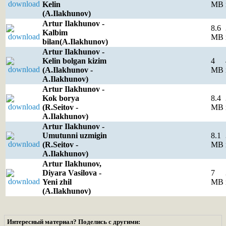
Kelin
MB
(A.Ilakhunov)
Artur Ilakhunov -
8.6
Kalbim
MB
bilan(A.Ilakhunov)
Artur Ilakhunov -
Kelin bolgan kizim
4
(A.Ilakhunov -
MB
A.Ilakhunov)
Artur Ilakhunov -
Kok borya
8.4
(R.Seitov -
MB
A.Ilakhunov)
Artur Ilakhunov -
Umutunni uzmigin
8.1
(R.Seitov -
MB
A.Ilakhunov)
Artur Ilakhunov,
Diyara Vasilova -
7
Yeni zhil
MB
(A.Ilakhunov)
Интересный материал? Поделись с другими: