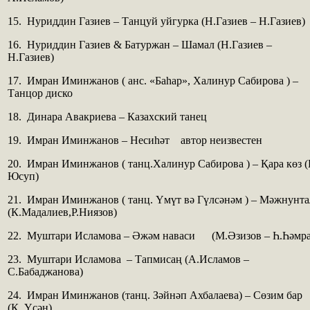
15. Нуриддин Газиев – Танцуй уйгурка (Н.Газиев – Н.Газиев)
16. Нуриддин Газиев & Батуржан – Шамал (Н.Газиев –
Н.Газиев)
17. Имран Иминжанов ( анс. «Баһар», Халинур Сабирова ) –
Танцор диско
18. Динара Авакриева – Казахский танец
19. Имран Иминжанов – Несиһәт автор неизвестен
20. Имран Иминжанов ( танц.Халинур Сабирова ) – Қара көз (
Юсуп)
21. Имран Иминжанов ( танц. Үмүт вә Гүлсәнәм ) – Мәжнунт
(К.Мадалиев,Р.Ниязов)
22. Муштари Исламова – Әжәм наваси (М.Әзизов – Һ.Һәмра
23. Муштари Исламова – Тапмисаң (А.Исламов –
С.Бабаджанова)
24. Имран Иминжанов (танц. Зәйнәп Ахбалаева) – Сөзим бар
(К. Үсән)