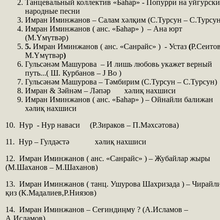
Танцевальный коллектив «Баһар» - Попурри на уйгурски
народные песни
Имран Иминжанов – Салам хәлқим (С.Турсун – С.Турсун
Имран Иминжанов ( анс. «Баһар» ) – Ана юрт
(М.Үмүтвәр)
5.
Имран Иминжанов ( анс. «Санрайс» ) - Устаз
(
Р.Сеитов
М.Үмүтвәр
)
Гульсәнәм Машурова –
И лишь любовь укажет верный
путь...( Ш. Курбанов – J Bo )
Гульсәнәм Машурова – Тәмбирим (С.Турсун – С.Турсун)
Имран & Зәйнәм – Ләпәр хәлиқ нахшиси
Имран Иминжанов ( анс. «Баһар» ) – Ойнайли балижан
хәлиқ нахшиси
10. Нур - Нур наваси (Р.Зираков – П.Мәхсәтова)
11. Нур – Гулдәстә хәлиқ нахшиси
12. Имран Иминжанов ( анс. «Санрайс» ) – Жубайлар жыры
(М.Шаханов – М.Шаханов)
13. Имран Иминжанов ( танц. Ушурова Шахризада ) – Чирайл
қиз (К.Мадалиев,Р.Ниязов)
14. Имран Иминжанов – Сеғиндиңму ? (А.Исламов –
А.Исламов)