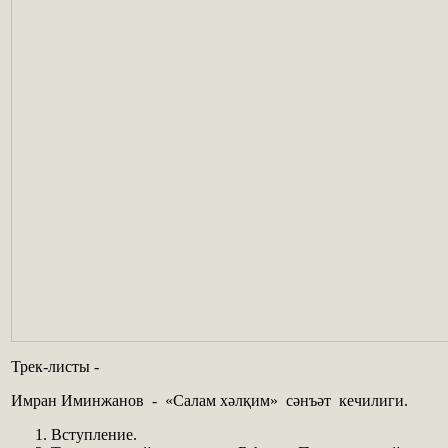
Трек-листы -
Имран Иминжанов - «Салам хәлқим» сәнъәт кечилиги.
Вступление.