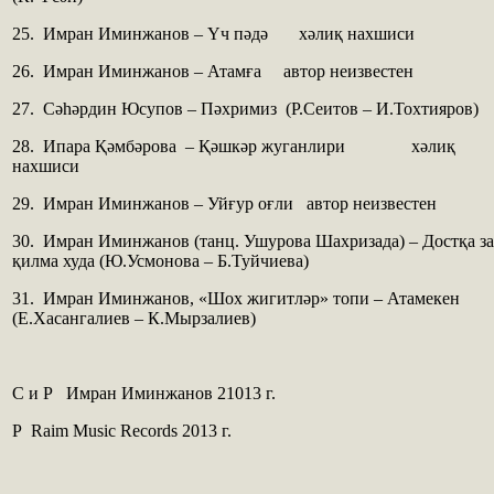
25. Имран Иминжанов – Үч пәдә хәлиқ нахшиси
26. Имран Иминжанов – Атамға автор неизвестен
27. Сәһәрдин Юсупов – Пәхримиз (Р.Сеитов – И.Тохтияров)
28. Ипара Қәмбәрова – Қәшкәр жуганлири хәлиқ
нахшиси
29. Имран Иминжанов – Уйғур оғли автор неизвестен
30. Имран Иминжанов (танц. Ушурова Шахризада) – Достқа з
қилма худа (Ю.Усмонова – Б.Туйчиева)
31. Имран Иминжанов, «Шох жигитләр» топи – Атамекен
(Е.Хасангалиев – К.Мырзалиев)
С и Р Имран Иминжанов 21013 г.
Р Raim Music Records 2013 г.