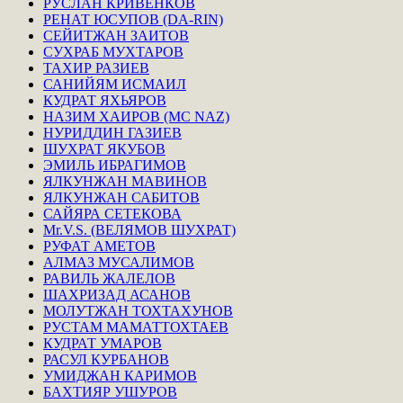
РУСЛАН КРИВЕНКОВ
РЕНАТ ЮСУПОВ (DA-RIN)
СЕЙИТЖАН ЗАИТОВ
СУХРАБ МУХТАРОВ
ТАХИР РАЗИЕВ
САНИЙЯМ ИСМАИЛ
КУДРАТ ЯХЬЯРОВ
НАЗИМ ХАИРОВ (MC NAZ)
НУРИДДИН ГАЗИЕВ
ШУХРАТ ЯКУБОВ
ЭМИЛЬ ИБРАГИМОВ
ЯЛКУНЖАН МАВИНОВ
ЯЛКУНЖАН САБИТОВ
САЙЯРА СЕТЕКОВА
Mr.V.S. (ВЕЛЯМОВ ШУХРАТ)
РУФАТ АМЕТОВ
АЛМАЗ МУСАЛИМОВ
РАВИЛЬ ЖАЛЕЛОВ
ШАХРИЗАД АСАНОВ
МОЛУТЖАН ТОХТАХУНОВ
РУСТАМ МАМАТТОХТАЕВ
КУДРАТ УМАРОВ
РАСУЛ КУРБАНОВ
УМИДЖАН КАРИМОВ
БАХТИЯР УШУРОВ