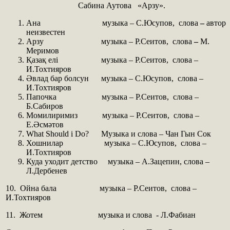
Сабина Аутова «Арзу».
Ана музыка – С.Юсупов, слова
–
автор
неизвестен
Арзу музыка – Р.Сеитов, слова
–
М.
Меримов
Қазақ елі музыка – Р.Сеитов, слова –
И.Тохтияров
Әвлад бар болсун музыка – С.Юсупов, слова –
И.Тохтияров
Папочка музыка – Р.Сеитов, слова –
Б.Сабиров
Момилиримиз музыка – Р.Сеитов, слова –
Е.Әсмәтов
What Should i Do? Музыка и слова – Чан Гын Сок
Хошнилар музыка – С.Юсупов, слова –
И.Тохтияров
Куда уходит детство музыка – А.Зацепин, слова –
Л.Дербенев
10. Ойна бала музыка – Р.Сеитов, слова –
И.Тохтияров
11. Жотем музыка и слова - Л.Фабиан