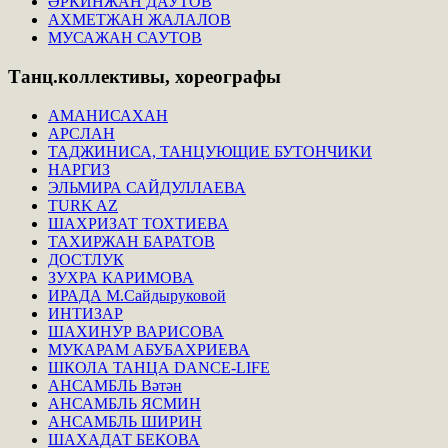
ӘРКИНЖАН ДАУТОВ
АХМЕТЖАН ЖАЛАЛОВ
МУСАЖАН САУТОВ
Танц.коллективы,
хореографы
АМАНИСАХАН
АРСЛАН
ТАДЖИНИСА, ТАНЦУЮЩИЕ БУТОНЧИКИ
НАРГИЗ
ЭЛЬМИРА САЙДУЛЛАЕВА
TURK AZ
ШАХРИЗАТ ТОХТИЕВА
ТАХИРЖАН БАРАТОВ
ДОСТЛУК
ЗУХРА КАРИМОВА
ИРАДА М.Сайдыруковой
ИНТИЗАР
ШАХИНУР ВАРИСОВА
МУКАРАМ АБУБАХРИЕВА
ШКОЛА ТАНЦА DANCE-LIFE
АНСАМБЛЬ Вәтән
АНСАМБЛЬ ЯСМИН
АНСАМБЛЬ ШИРИН
ШАХАДАТ БЕКОВА