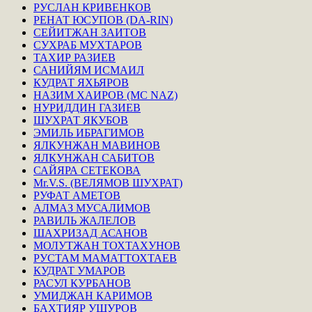
РУСЛАН КРИВЕНКОВ
РЕНАТ ЮСУПОВ (DA-RIN)
СЕЙИТЖАН ЗАИТОВ
СУХРАБ МУХТАРОВ
ТАХИР РАЗИЕВ
САНИЙЯМ ИСМАИЛ
КУДРАТ ЯХЬЯРОВ
НАЗИМ ХАИРОВ (MC NAZ)
НУРИДДИН ГАЗИЕВ
ШУХРАТ ЯКУБОВ
ЭМИЛЬ ИБРАГИМОВ
ЯЛКУНЖАН МАВИНОВ
ЯЛКУНЖАН САБИТОВ
САЙЯРА СЕТЕКОВА
Mr.V.S. (ВЕЛЯМОВ ШУХРАТ)
РУФАТ АМЕТОВ
АЛМАЗ МУСАЛИМОВ
РАВИЛЬ ЖАЛЕЛОВ
ШАХРИЗАД АСАНОВ
МОЛУТЖАН ТОХТАХУНОВ
РУСТАМ МАМАТТОХТАЕВ
КУДРАТ УМАРОВ
РАСУЛ КУРБАНОВ
УМИДЖАН КАРИМОВ
БАХТИЯР УШУРОВ