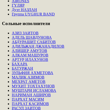
AİRONES
ГҮЛЯР
Дуэт НАЗЛАН
Группа UYGHUR BAND
Сольные
исполнители
АЗИЗ ЗАИТОВ
АДЕЛЬ ШАВДУНОВА
АБДУРАШИТ САБИТОВ
АДИЛЬЖАН ДЖАНАДИЛОВ
АЛИШЕР АМУТОВ
АЛКАМ МАШУРОВ
АРТУР ИЛАХУНОВ
БАХАРА
БАТУРЖАН
ЗУЛЬФИЯ АХМЕТОВА
МАЛИК АЗИМОВ
МЕХРАТ АМЕТОВ
МУХИТ ТОХТАХУНОВ
МУШТАРИ ИСЛАМОВА
НАРИМАН АШИРОВ
ПАРХАТ МАСИМ
ПАРХАТ КАСИМОВ
РАСУЛ ЗАИТОВ