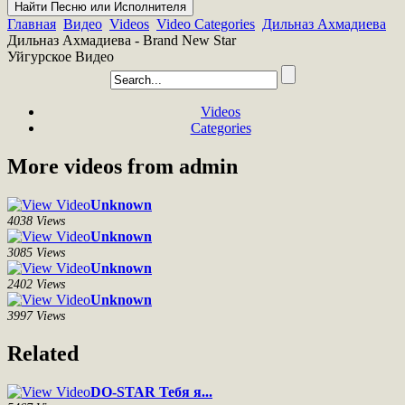
Главная
Видео
Videos
Video Categories
Дильназ Ахмадиева
Дильназ Ахмадиева - Brand New Star
Уйгурское Видео
Videos
Categories
More videos from admin
Unknown
4038 Views
Unknown
3085 Views
Unknown
2402 Views
Unknown
3997 Views
Related
DO-STAR Тебя я...