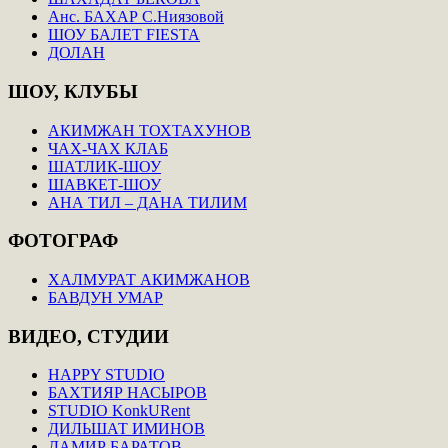
Анс. БАХАР С.Ниязовой
ШОУ БАЛЕТ FIESTA
ДОЛАН
ШОУ,
КЛУБЫ
АКИМЖАН ТОХТАХУНОВ
ЧАХ-ЧАХ КЛАБ
ШАТЛИК-ШОУ
ШАВКЕТ-ШОУ
АНА ТИЛ – ДАНА ТИЛИМ
ФОТОГРАФ
ХАЛМУРАТ АКИМЖАНОВ
БАВДУН УМАР
ВИДЕО,
СТУДИИ
HAPPY STUDIO
БАХТИЯР НАСЫРОВ
STUDIO KonkURent
ДИЛЬШАТ ИМИНОВ
ДАМИР БАРАТОВ