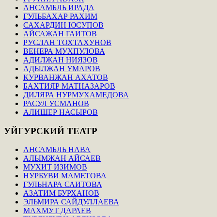
АНСАМБЛЬ ИРАДА
ГУЛЬБАХАР РАХИМ
САХАРДИН ЮСУПОВ
АЙСАЖАН ГАИТОВ
РУСЛАН ТОХТАХУНОВ
ВЕНЕРА МУХПУЛОВА
АДИЛЖАН НИЯЗОВ
АДЫЛЖАН УМАРОВ
КУРВАНЖАН АХАТОВ
БАХТИЯР МАТНАЗАРОВ
ДИЛЯРА НУРМУХАМЕДОВА
РАСУЛ УСМАНОВ
АЛИШЕР НАСЫРОВ
УЙГУРСКИЙ
ТЕАТР
АНСАМБЛЬ НАВА
АЛЫМЖАН АЙСАЕВ
МУХИТ ИЗИМОВ
НУРБУВИ МАМЕТОВА
ГУЛЬНАРА САИТОВА
АЗАТИМ БУРХАНОВ
ЭЛЬМИРА САЙДУЛЛАЕВА
МАХМУТ ДАРАЕВ