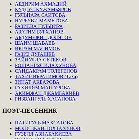
АБДИРИМ АХМАДИЙ
КУДДУС КУЖАМЬЯРОВ
ГУЛЬНАРА САИТОВА
НУРБУВИ МАМЕТОВА
РАЗИЕВА ГУЛЬВИРА
АЗАТИМ БУРХАНОВ
АБДУМЕЖИТ ДОЛЯТОВ
ШАИМ ШАВАЕВ
ИКРАМ МАСИМОВ
ГАЗИЗ ДУГАШЕВ
ЗАЙНУЛЛА СЕТЕКОВ
РОШАНГУЛ ИЛАХУНОВА
САИДАКРАМ ТОЛЕГЕНОВ
ТАХИР ИБРАГИМОВ (Таха)
ЗИНАТ АКБАРОВА
РАХИЛЯМ МАШУРОВА
АКИМЖАН ДЖАМБАКИЕВ
РИЗВАНГУЛЬ ХАСАНОВА
ПОЭТ-ПЕСЕННИК
ПАТИГУЛЬ МАХСАТОВА
МОЛУТЖАН ТОХТАХУНОВ
ГУЗЕЛЯ АЗНАБАКИЕВА