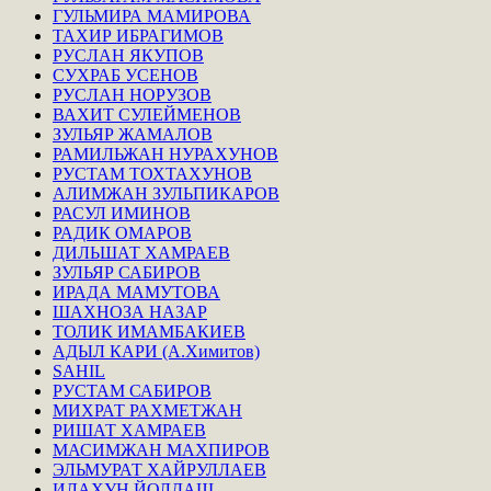
ГУЛЬМИРА МАМИРОВА
ТАХИР ИБРАГИМОВ
РУСЛАН ЯКУПОВ
СУХРАБ УСЕНОВ
РУСЛАН НОРУЗОВ
ВАХИТ СУЛЕЙМЕНОВ
ЗУЛЬЯР ЖАМАЛОВ
РАМИЛЬЖАН НУРАХУНОВ
РУСТАМ ТОХТАХУНОВ
АЛИМЖАН ЗУЛЬПИКАРОВ
РАСУЛ ИМИНОВ
РАДИК ОМАРОВ
ДИЛЬШАТ ХАМРАЕВ
ЗУЛЬЯР САБИРОВ
ИРАДА МАМУТОВА
ШАХНОЗА НАЗАР
ТОЛИК ИМАМБАКИЕВ
АДЫЛ КАРИ (А.Химитов)
SAHIL
РУСТАМ САБИРОВ
МИХРАТ РАХМЕТЖАН
РИШАТ ХАМРАЕВ
МАСИМЖАН МАХПИРОВ
ЭЛЬМУРАТ ХАЙРУЛЛАЕВ
ИЛАХУН ЙОЛДАШ