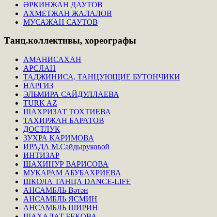
ӘРКИНЖАН ДАУТОВ
АХМЕТЖАН ЖАЛАЛОВ
МУСАЖАН САУТОВ
Танц.коллективы,
хореографы
АМАНИСАХАН
АРСЛАН
ТАДЖИНИСА, ТАНЦУЮЩИЕ БУТОНЧИКИ
НАРГИЗ
ЭЛЬМИРА САЙДУЛЛАЕВА
TURK AZ
ШАХРИЗАТ ТОХТИЕВА
ТАХИРЖАН БАРАТОВ
ДОСТЛУК
ЗУХРА КАРИМОВА
ИРАДА М.Сайдыруковой
ИНТИЗАР
ШАХИНУР ВАРИСОВА
МУКАРАМ АБУБАХРИЕВА
ШКОЛА ТАНЦА DANCE-LIFE
АНСАМБЛЬ Вәтән
АНСАМБЛЬ ЯСМИН
АНСАМБЛЬ ШИРИН
ШАХАДАТ БЕКОВА