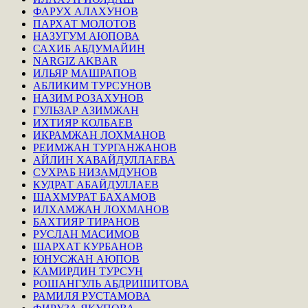
ФАРУХ АЛАХУНОВ
ПАРХАТ МОЛОТОВ
НАЗУГУМ АЮПОВА
САХИБ АБДУМАЙИН
NARGIZ AKBAR
ИЛЬЯР МАШРАПОВ
АБЛИКИМ ТУРСУНОВ
НАЗИМ РОЗАХУНОВ
ГУЛЬЗАР АЗИМЖАН
ИХТИЯР КОЛБАЕВ
ИКРАМЖАН ЛОХМАНОВ
РЕИМЖАН ТУРГАНЖАНОВ
АЙЛИН ХАВАЙДУЛЛАЕВА
СУХРАБ НИЗАМДУНОВ
КУДРАТ АБАЙДУЛЛАЕВ
ШАХМУРАТ БАХАМОВ
ИЛХАМЖАН ЛОХМАНОВ
БАХТИЯР ТИРАНОВ
РУСЛАН МАСИМОВ
ШАРХАТ КУРБАНОВ
ЮНУСЖАН АЮПОВ
КАМИРДИН ТУРСУН
РОШАНГУЛЬ АБДРИШИТОВА
РАМИЛЯ РУСТАМОВА