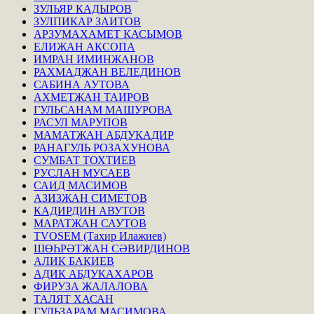
ЗУЛЬЯР КАДЫРОВ
ЗУЛПИКАР ЗАИТОВ
АРЗУМАХАМЕТ КАСЫМОВ
ЕЛИЖАН АКСОПА
ИМРАН ИМИНЖАНОВ
РАХМАДЖАН ВЕЛЕДИНОВ
САБИНА АУТОВА
АХМЕТЖАН ТАИРОВ
ГУЛЬСАНАМ МАШУРОВА
РАСУЛ МАРУПОВ
МАМАТЖАН АБДУКАДИР
РАНАГУЛЬ РОЗАХУНОВА
СУМБАТ ТОХТИЕВ
РУСЛАН МУСАЕВ
САИД МАСИМОВ
АЗИЗЖАН СИМЕТОВ
КАДИРДИН АВУТОВ
МАРАТЖАН САУТОВ
TVOSEM (Тахир Илажиев)
ШӨҺРӘТЖАН СӘВИРДИНОВ
АЛИК БАКИЕВ
АДИК АБДУКАХАРОВ
ФИРУЗА ЖАЛАЛОВА
ТАЛЯТ ХАСАН
ГУЛЬЗАРАМ МАСИМОВА