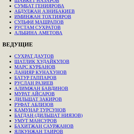
ШАВКЕТ НАЗАРОВ
СУМБАТ ГЕНИЯРОВА
АБДУЛЖАН АЗНИБАКИЕВ
ИМИНЖАН ТОХТИЯРОВ
СУЛЬФИ МАШРАПОВ
РУСТАМ СУХРАТОВ
АЛЬБИНА АМЕТОВА
ВЕДУЩИЕ
СУХРАТ ДАУТОВ
ШАТЛИК ХУДАЙКУЛОВ
МАРС КУРБАНОВ
ДАНИЯР КУНАХУНОВ
БАТУР ГАППАРОВ
РУСЛАН РАЗИЕВ
АЛИМЖАН БАВДИНОВ
МУРАТ АЙСАРОВ
ДИЛЬШАТ ЗАКИРОВ
РУФАТ АБЛИЗОВ
КАМУНАР ТУРСУНОВ
БАГДАН (ДИЛЬШАТ НИЯЗОВ)
УМУТ МАНСУРОВ
БАХИТЖАН САУРЖАНОВ
ЯЛКУНЖАН ТАИРОВ