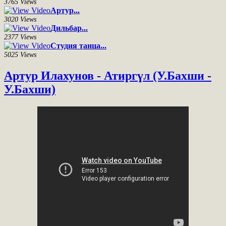
3765 Views
Артур...
3020 Views
Дильбар...
2377 Views
Студия танца...
5025 Views
Артур Илахунов - Атиргүл (У.Бахши -
У.Бахши)