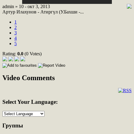
admin » 10 - окт 3, 2013
Артур Илахунов - Атиргүл (У.Бахши -...
1
2
3
4
5
Rating:
0.0
(0 Votes)
Video Comments
Select
Your Language:
Группы