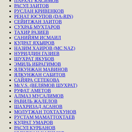
ПАРХАТ КАСИМОВ
РАСУЛ ЗАИТОВ
РУСЛАН КРИВЕНКОВ
РЕНАТ ЮСУПОВ (DA-RIN)
СЕЙИТЖАН ЗАИТОВ
СУХРАБ МУХТАРОВ
ТАХИР РАЗИЕВ
САНИЙЯМ ИСМАИЛ
КУДРАТ ЯХЬЯРОВ
НАЗИМ ХАИРОВ (MC NAZ)
НУРИДДИН ГАЗИЕВ
ШУХРАТ ЯКУБОВ
ЭМИЛЬ ИБРАГИМОВ
ЯЛКУНЖАН МАВИНОВ
ЯЛКУНЖАН САБИТОВ
САЙЯРА СЕТЕКОВА
Mr.V.S. (ВЕЛЯМОВ ШУХРАТ)
РУФАТ АМЕТОВ
АЛМАЗ МУСАЛИМОВ
РАВИЛЬ ЖАЛЕЛОВ
ШАХРИЗАД АСАНОВ
МОЛУТЖАН ТОХТАХУНОВ
РУСТАМ МАМАТТОХТАЕВ
КУДРАТ УМАРОВ
РАСУЛ КУРБАНОВ