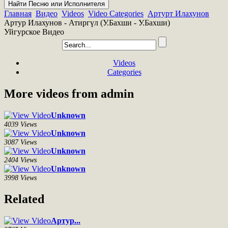
Главная
Видео
Videos
Video Categories
Артурт Илахунов
Артур Илахунов - Атиргүл (У.Бахши - У.Бахши)
Уйгурское Видео
Videos
Categories
More videos from admin
Unknown
4039 Views
Unknown
3087 Views
Unknown
2404 Views
Unknown
3998 Views
Related
Артур...