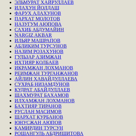
ЭЛЬМУРАТ ХАЙРУЛЛАЕВ
ИЛАХУН ЙОЛДАШ
ФАРУХ АЛАХУНОВ
ПАРХАТ МОЛОТОВ
НАЗУГУМ АЮПОВА
САХИБ АБДУМАЙИН
NARGIZ AKBAR
ИЛЬЯР МАШРАПОВ
АБЛИКИМ ТУРСУНОВ
НАЗИМ РОЗАХУНОВ
ГУЛЬЗАР АЗИМЖАН
ИХТИЯР КОЛБАЕВ
ИКРАМЖАН ЛОХМАНОВ
РЕИМЖАН ТУРГАНЖАНОВ
АЙЛИН ХАВАЙДУЛЛАЕВА
СУХРАБ НИЗАМДУНОВ
КУДРАТ АБАЙДУЛЛАЕВ
ШАХМУРАТ БАХАМОВ
ИЛХАМЖАН ЛОХМАНОВ
БАХТИЯР ТИРАНОВ
РУСЛАН МАСИМОВ
ШАРХАТ КУРБАНОВ
ЮНУСЖАН АЮПОВ
КАМИРДИН ТУРСУН
РОШАНГУЛЬ АБДРИШИТОВА