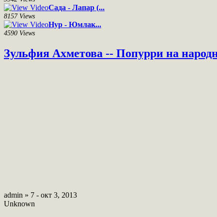
Сада - Лапар (...
8157 Views
Нур - Юмлак...
4590 Views
Зульфия Ахметова -- Попурри на народ
admin » 7 - окт 3, 2013
Unknown