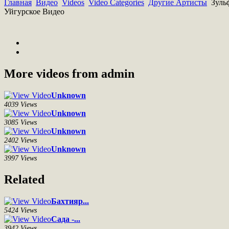
Главная
Видео
Videos
Video Categories
Другие Артисты
Зульф
Уйгурское Видео
More videos from admin
Unknown
4039 Views
Unknown
3085 Views
Unknown
2402 Views
Unknown
3997 Views
Related
Бахтияр...
5424 Views
Сада -...
3942 Views