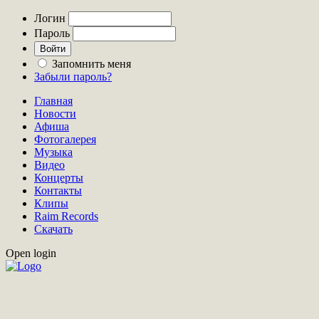
Логин
Пароль
Запомнить меня
Забыли пароль?
Главная
Новости
Афиша
Фотогалерея
Музыка
Видео
Концерты
Контакты
Клипы
Raim Records
Скачать
Open login