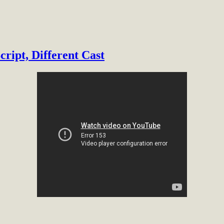
ipt, Different Cast