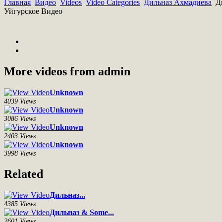
Главная
Видео
Videos
Video Categories
Дильназ Ахмадиева
Ди
Уйгурское Видео
More videos from admin
Unknown
4039 Views
Unknown
3086 Views
Unknown
2403 Views
Unknown
3998 Views
Related
Дильназ...
4385 Views
Дильназ & Some...
2601 Views