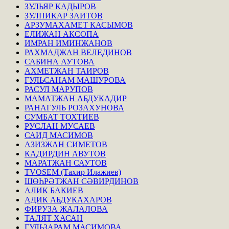
ЗУЛЬЯР КАДЫРОВ
ЗУЛПИКАР ЗАИТОВ
АРЗУМАХАМЕТ КАСЫМОВ
ЕЛИЖАН АКСОПА
ИМРАН ИМИНЖАНОВ
РАХМАДЖАН ВЕЛЕДИНОВ
САБИНА АУТОВА
АХМЕТЖАН ТАИРОВ
ГУЛЬСАНАМ МАШУРОВА
РАСУЛ МАРУПОВ
МАМАТЖАН АБДУКАДИР
РАНАГУЛЬ РОЗАХУНОВА
СУМБАТ ТОХТИЕВ
РУСЛАН МУСАЕВ
САИД МАСИМОВ
АЗИЗЖАН СИМЕТОВ
КАДИРДИН АВУТОВ
МАРАТЖАН САУТОВ
TVOSEM (Тахир Илажиев)
ШӨҺРӘТЖАН СӘВИРДИНОВ
АЛИК БАКИЕВ
АДИК АБДУКАХАРОВ
ФИРУЗА ЖАЛАЛОВА
ТАЛЯТ ХАСАН
ГУЛЬЗАРАМ МАСИМОВА