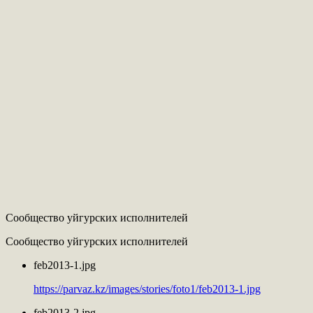
Сообщество уйгурских исполнителей
Сообщество уйгурских исполнителей
feb2013-1.jpg
https://parvaz.kz/images/stories/foto1/feb2013-1.jpg
feb2013-2.jpg