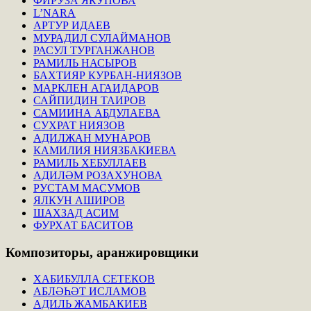
ФИРУЗА ЯКУПОВА
L’NARA
АРТУР ИДАЕВ
МУРАДИЛ СУЛАЙМАНОВ
РАСУЛ ТУРГАНЖАНОВ
РАМИЛЬ НАСЫРОВ
БАХТИЯР КУРБАН-НИЯЗОВ
МАРКЛЕН АГАИДАРОВ
САЙПИДИН ТАИРОВ
САМИИНА АБДУЛАЕВА
СУХРАТ НИЯЗОВ
АДИЛЖАН МУНАРОВ
КАМИЛИЯ НИЯЗБАКИЕВА
РАМИЛЬ ХЕБУЛЛАЕВ
АДИЛӘМ РОЗАХУНОВА
РУСТАМ МАСУМОВ
ЯЛКУН АШИРОВ
ШАХЗАД АСИМ
ФУРХАТ БАСИТОВ
Композиторы,
аранжировщики
ХАБИБУЛЛА СЕТЕКОВ
АБЛӘҺӘТ ИСЛАМОВ
АДИЛЬ ЖАМБАКИЕВ