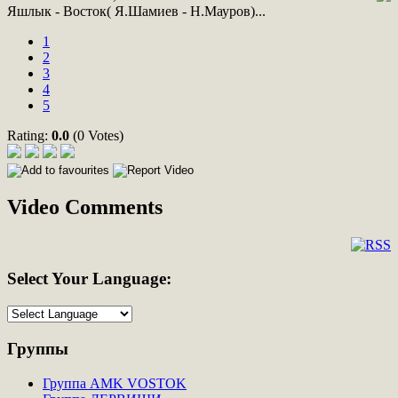
Яшлык - Восток( Я.Шамиев - Н.Мауров)...
1
2
3
4
5
Rating:
0.0
(0 Votes)
Video Comments
Select
Your Language:
Группы
Группа AMK VOSTOK