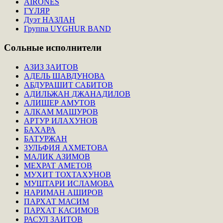
AİRONES
ГҮЛЯР
Дуэт НАЗЛАН
Группа UYGHUR BAND
Сольные
исполнители
АЗИЗ ЗАИТОВ
АДЕЛЬ ШАВДУНОВА
АБДУРАШИТ САБИТОВ
АДИЛЬЖАН ДЖАНАДИЛОВ
АЛИШЕР АМУТОВ
АЛКАМ МАШУРОВ
АРТУР ИЛАХУНОВ
БАХАРА
БАТУРЖАН
ЗУЛЬФИЯ АХМЕТОВА
МАЛИК АЗИМОВ
МЕХРАТ АМЕТОВ
МУХИТ ТОХТАХУНОВ
МУШТАРИ ИСЛАМОВА
НАРИМАН АШИРОВ
ПАРХАТ МАСИМ
ПАРХАТ КАСИМОВ
РАСУЛ ЗАИТОВ