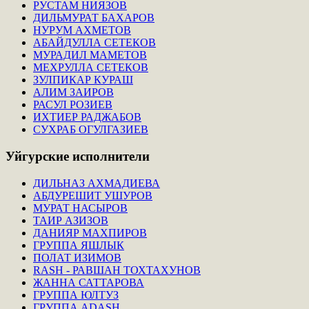
РУСТАМ НИЯЗОВ
ДИЛЬМУРАТ БАХАРОВ
НУРУМ АХМЕТОВ
АБАЙДУЛЛА СЕТЕКОВ
МУРАДИЛ МАМЕТОВ
МЕХРУЛЛА СЕТЕКОВ
ЗУЛПИКАР КУРАШ
АЛИМ ЗАИРОВ
РАСУЛ РОЗИЕВ
ИХТИЕР РАДЖАБОВ
СУХРАБ ОГУЛГАЗИЕВ
Уйгурские
исполнители
ДИЛЬНАЗ АХМАДИЕВА
АБДУРЕШИТ УШУРОВ
МУРАТ НАСЫРОВ
ТАИР АЗИЗОВ
ДАНИЯР МАХПИРОВ
ГРУППА ЯШЛЫК
ПОЛАТ ИЗИМОВ
RASH - РАВШАН ТОХТАХУНОВ
ЖАННА САТТАРОВА
ГРУППА ЮЛТУЗ
ГРУППА ADASH