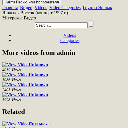
Главная
Видео
Videos
Video Categories
Группа Яшлык
Яшлык - Восток (концерт 1997 г.).
Уйгурское Видео
Videos
Categories
More videos from admin
Unknown
4039 Views
Unknown
3086 Views
Unknown
2403 Views
Unknown
3998 Views
Related
Яшлык -...