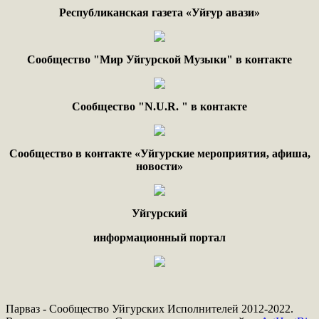
Республиканская газета «Уйғур авази»
Сообщество "Мир Уйгурской Музыки" в контакте
Сообщество "
N.
U
.
R
. "
в контакте
Сообщество в контакте «Уйгурские мероприятия, афиша,
новости»
Уйгурский
информационный портал
Парваз - Сообщество Уйгурских Исполнителей 2012-2022.