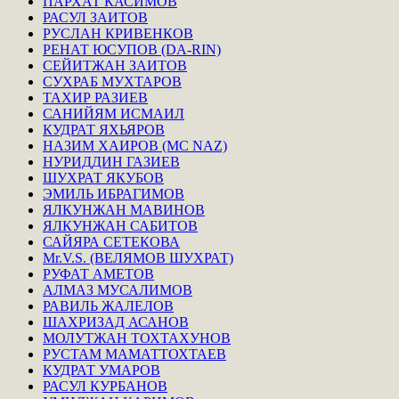
ПАРХАТ КАСИМОВ
РАСУЛ ЗАИТОВ
РУСЛАН КРИВЕНКОВ
РЕНАТ ЮСУПОВ (DA-RIN)
СЕЙИТЖАН ЗАИТОВ
СУХРАБ МУХТАРОВ
ТАХИР РАЗИЕВ
САНИЙЯМ ИСМАИЛ
КУДРАТ ЯХЬЯРОВ
НАЗИМ ХАИРОВ (MC NAZ)
НУРИДДИН ГАЗИЕВ
ШУХРАТ ЯКУБОВ
ЭМИЛЬ ИБРАГИМОВ
ЯЛКУНЖАН МАВИНОВ
ЯЛКУНЖАН САБИТОВ
САЙЯРА СЕТЕКОВА
Mr.V.S. (ВЕЛЯМОВ ШУХРАТ)
РУФАТ АМЕТОВ
АЛМАЗ МУСАЛИМОВ
РАВИЛЬ ЖАЛЕЛОВ
ШАХРИЗАД АСАНОВ
МОЛУТЖАН ТОХТАХУНОВ
РУСТАМ МАМАТТОХТАЕВ
КУДРАТ УМАРОВ
РАСУЛ КУРБАНОВ