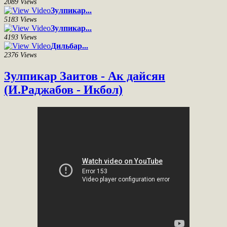
2089 Views
Зулпикар...
5183 Views
Зулпикар...
4193 Views
Дильбар...
2376 Views
Зулпикар Заитов - Ак дайсян
(И.Раджабов - Икбол)