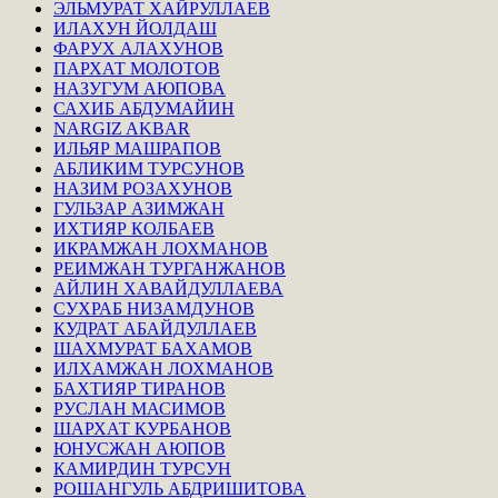
ЭЛЬМУРАТ ХАЙРУЛЛАЕВ
ИЛАХУН ЙОЛДАШ
ФАРУХ АЛАХУНОВ
ПАРХАТ МОЛОТОВ
НАЗУГУМ АЮПОВА
САХИБ АБДУМАЙИН
NARGIZ AKBAR
ИЛЬЯР МАШРАПОВ
АБЛИКИМ ТУРСУНОВ
НАЗИМ РОЗАХУНОВ
ГУЛЬЗАР АЗИМЖАН
ИХТИЯР КОЛБАЕВ
ИКРАМЖАН ЛОХМАНОВ
РЕИМЖАН ТУРГАНЖАНОВ
АЙЛИН ХАВАЙДУЛЛАЕВА
СУХРАБ НИЗАМДУНОВ
КУДРАТ АБАЙДУЛЛАЕВ
ШАХМУРАТ БАХАМОВ
ИЛХАМЖАН ЛОХМАНОВ
БАХТИЯР ТИРАНОВ
РУСЛАН МАСИМОВ
ШАРХАТ КУРБАНОВ
ЮНУСЖАН АЮПОВ
КАМИРДИН ТУРСУН
РОШАНГУЛЬ АБДРИШИТОВА