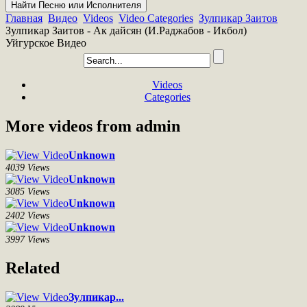
Главная
Видео
Videos
Video Categories
Зулпикар Заитов
Зулпикар Заитов - Ак дайсян (И.Раджабов - Икбол)
Уйгурское Видео
Videos
Categories
More videos from admin
Unknown
4039 Views
Unknown
3085 Views
Unknown
2402 Views
Unknown
3997 Views
Related
Зулпикар...