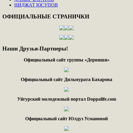
НИДЖАТ ЮСУПОВ
ОФИЦИАЛЬНЫЕ
СТРАНИЧКИ
Наши
Друзья-Партнеры!
Официальный сайт группы «Дервиши»
Официальный сайт Дильмурата Бахарова
Уйгурский молодежный портал Doppalife.com
Официальный сайт Юлдуз Усмановой