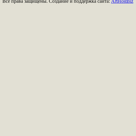
Все права защищены. Создание и поддержка сайта:
ArtHostBiz