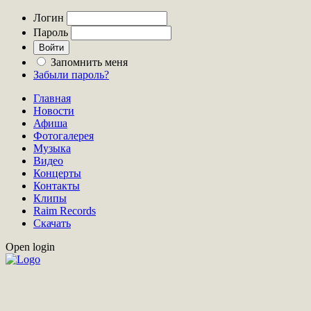
Логин
Пароль
Запомнить меня
Забыли пароль?
Главная
Новости
Афиша
Фотогалерея
Музыка
Видео
Концерты
Контакты
Клипы
Raim Records
Скачать
Open login