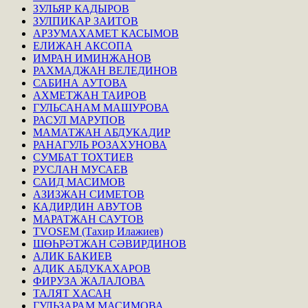
ЗУЛЬЯР КАДЫРОВ
ЗУЛПИКАР ЗАИТОВ
АРЗУМАХАМЕТ КАСЫМОВ
ЕЛИЖАН АКСОПА
ИМРАН ИМИНЖАНОВ
РАХМАДЖАН ВЕЛЕДИНОВ
САБИНА АУТОВА
АХМЕТЖАН ТАИРОВ
ГУЛЬСАНАМ МАШУРОВА
РАСУЛ МАРУПОВ
МАМАТЖАН АБДУКАДИР
РАНАГУЛЬ РОЗАХУНОВА
СУМБАТ ТОХТИЕВ
РУСЛАН МУСАЕВ
САИД МАСИМОВ
АЗИЗЖАН СИМЕТОВ
КАДИРДИН АВУТОВ
МАРАТЖАН САУТОВ
TVOSEM (Тахир Илажиев)
ШӨҺРӘТЖАН СӘВИРДИНОВ
АЛИК БАКИЕВ
АДИК АБДУКАХАРОВ
ФИРУЗА ЖАЛАЛОВА
ТАЛЯТ ХАСАН
ГУЛЬЗАРАМ МАСИМОВА