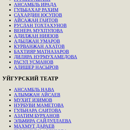
АНСАМБЛЬ ИРАДА
ГУЛЬБАХАР РАХИМ
САХАРДИН ЮСУПОВ
АЙСАЖАН ГАИТОВ
РУСЛАН ТОХТАХУНОВ
ВЕНЕРА МУХПУЛОВА
АДИЛЖАН НИЯЗОВ
АДЫЛЖАН УМАРОВ
КУРВАНЖАН АХАТОВ
БАХТИЯР МАТНАЗАРОВ
ДИЛЯРА НУРМУХАМЕДОВА
РАСУЛ УСМАНОВ
АЛИШЕР НАСЫРОВ
УЙГУРСКИЙ
ТЕАТР
АНСАМБЛЬ НАВА
АЛЫМЖАН АЙСАЕВ
МУХИТ ИЗИМОВ
НУРБУВИ МАМЕТОВА
ГУЛЬНАРА САИТОВА
АЗАТИМ БУРХАНОВ
ЭЛЬМИРА САЙДУЛЛАЕВА
МАХМУТ ДАРАЕВ