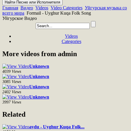
Главная
Видео
Videos
Video Categories
Уйгурская музыка со
всего мира
Formail - Uyghur Kuqa Folk Song
Уйгурское Видео
Videos
Categories
More videos from admin
Unknown
4039 Views
Unknown
3085 Views
Unknown
2402 Views
Unknown
3997 Views
Related
aydu - Uyghur Kuqa Folk...