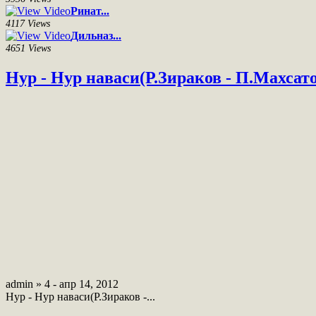
Ринат...
4117 Views
Дильназ...
4651 Views
Нур - Нур наваси(Р.Зираков - П.Махсат
admin » 4 - апр 14, 2012
Нур - Нур наваси(Р.Зираков -...