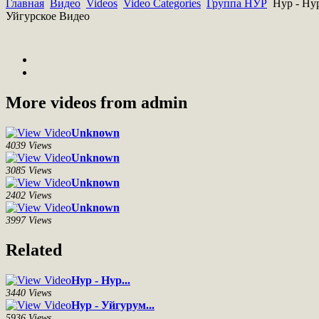
Главная
Видео
Videos
Video Categories
Группа НУР
Нур - Нур
Уйгурское Видео
More videos from admin
Unknown
4039 Views
Unknown
3085 Views
Unknown
2402 Views
Unknown
3997 Views
Related
Нур - Нур...
3440 Views
Нур - Уйгурум...
5936 Views