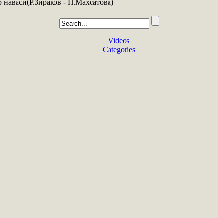
 наваси(Р.Зираков - П.Махсатова)
Videos
Categories