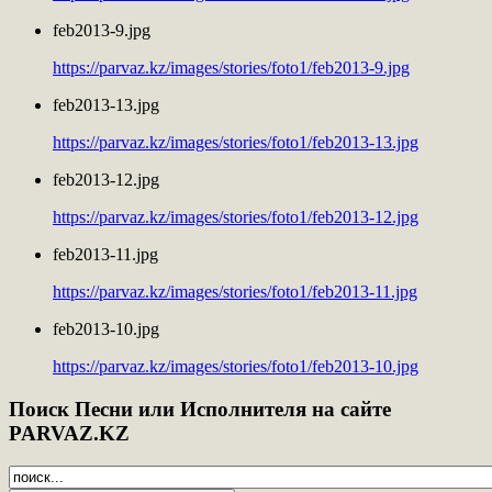
feb2013-9.jpg
https://parvaz.kz/images/stories/foto1/feb2013-9.jpg
feb2013-13.jpg
https://parvaz.kz/images/stories/foto1/feb2013-13.jpg
feb2013-12.jpg
https://parvaz.kz/images/stories/foto1/feb2013-12.jpg
feb2013-11.jpg
https://parvaz.kz/images/stories/foto1/feb2013-11.jpg
feb2013-10.jpg
https://parvaz.kz/images/stories/foto1/feb2013-10.jpg
Поиск
Песни или Исполнителя на сайте
PARVAZ.KZ