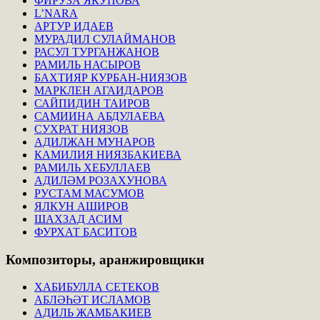
ФИРУЗА ЯКУПОВА
L’NARA
АРТУР ИДАЕВ
МУРАДИЛ СУЛАЙМАНОВ
РАСУЛ ТУРГАНЖАНОВ
РАМИЛЬ НАСЫРОВ
БАХТИЯР КУРБАН-НИЯЗОВ
МАРКЛЕН АГАИДАРОВ
САЙПИДИН ТАИРОВ
САМИИНА АБДУЛАЕВА
СУХРАТ НИЯЗОВ
АДИЛЖАН МУНАРОВ
КАМИЛИЯ НИЯЗБАКИЕВА
РАМИЛЬ ХЕБУЛЛАЕВ
АДИЛӘМ РОЗАХУНОВА
РУСТАМ МАСУМОВ
ЯЛКУН АШИРОВ
ШАХЗАД АСИМ
ФУРХАТ БАСИТОВ
Композиторы,
аранжировщики
ХАБИБУЛЛА СЕТЕКОВ
АБЛӘҺӘТ ИСЛАМОВ
АДИЛЬ ЖАМБАКИЕВ