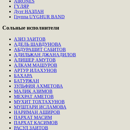
AİRONES
ГҮЛЯР
Дуэт НАЗЛАН
Группа UYGHUR BAND
Сольные
исполнители
АЗИЗ ЗАИТОВ
АДЕЛЬ ШАВДУНОВА
АБДУРАШИТ САБИТОВ
АДИЛЬЖАН ДЖАНАДИЛОВ
АЛИШЕР АМУТОВ
АЛКАМ МАШУРОВ
АРТУР ИЛАХУНОВ
БАХАРА
БАТУРЖАН
ЗУЛЬФИЯ АХМЕТОВА
МАЛИК АЗИМОВ
МЕХРАТ АМЕТОВ
МУХИТ ТОХТАХУНОВ
МУШТАРИ ИСЛАМОВА
НАРИМАН АШИРОВ
ПАРХАТ МАСИМ
ПАРХАТ КАСИМОВ
РАСУЛ ЗАИТОВ