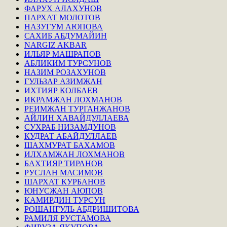
ФАРУХ АЛАХУНОВ
ПАРХАТ МОЛОТОВ
НАЗУГУМ АЮПОВА
САХИБ АБДУМАЙИН
NARGIZ AKBAR
ИЛЬЯР МАШРАПОВ
АБЛИКИМ ТУРСУНОВ
НАЗИМ РОЗАХУНОВ
ГУЛЬЗАР АЗИМЖАН
ИХТИЯР КОЛБАЕВ
ИКРАМЖАН ЛОХМАНОВ
РЕИМЖАН ТУРГАНЖАНОВ
АЙЛИН ХАВАЙДУЛЛАЕВА
СУХРАБ НИЗАМДУНОВ
КУДРАТ АБАЙДУЛЛАЕВ
ШАХМУРАТ БАХАМОВ
ИЛХАМЖАН ЛОХМАНОВ
БАХТИЯР ТИРАНОВ
РУСЛАН МАСИМОВ
ШАРХАТ КУРБАНОВ
ЮНУСЖАН АЮПОВ
КАМИРДИН ТУРСУН
РОШАНГУЛЬ АБДРИШИТОВА
РАМИЛЯ РУСТАМОВА