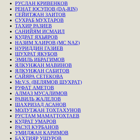
РУСЛАН КРИВЕНКОВ
РЕНАТ ЮСУПОВ (DA-RIN)
СЕЙИТЖАН ЗАИТОВ
СУХРАБ МУХТАРОВ
ТАХИР РАЗИЕВ
САНИЙЯМ ИСМАИЛ
КУДРАТ ЯХЬЯРОВ
НАЗИМ ХАИРОВ (MC NAZ)
НУРИДДИН ГАЗИЕВ
ШУХРАТ ЯКУБОВ
ЭМИЛЬ ИБРАГИМОВ
ЯЛКУНЖАН МАВИНОВ
ЯЛКУНЖАН САБИТОВ
САЙЯРА СЕТЕКОВА
Mr.V.S. (ВЕЛЯМОВ ШУХРАТ)
РУФАТ АМЕТОВ
АЛМАЗ МУСАЛИМОВ
РАВИЛЬ ЖАЛЕЛОВ
ШАХРИЗАД АСАНОВ
МОЛУТЖАН ТОХТАХУНОВ
РУСТАМ МАМАТТОХТАЕВ
КУДРАТ УМАРОВ
РАСУЛ КУРБАНОВ
УМИДЖАН КАРИМОВ
БАХТИЯР УШУРОВ