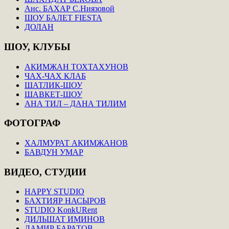
Анс. БАХАР С.Ниязовой
ШОУ БАЛЕТ FIESTA
ДОЛАН
ШОУ,
КЛУБЫ
АКИМЖАН ТОХТАХУНОВ
ЧАХ-ЧАХ КЛАБ
ШАТЛИК-ШОУ
ШАВКЕТ-ШОУ
АНА ТИЛ – ДАНА ТИЛИМ
ФОТОГРАФ
ХАЛМУРАТ АКИМЖАНОВ
БАВДУН УМАР
ВИДЕО,
СТУДИИ
HAPPY STUDIO
БАХТИЯР НАСЫРОВ
STUDIO KonkURent
ДИЛЬШАТ ИМИНОВ
ДАМИР БАРАТОВ