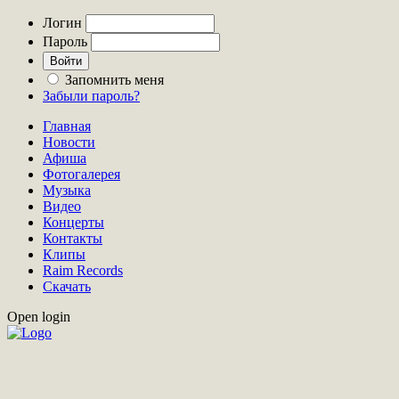
Логин
Пароль
Запомнить меня
Забыли пароль?
Главная
Новости
Афиша
Фотогалерея
Музыка
Видео
Концерты
Контакты
Клипы
Raim Records
Скачать
Open login