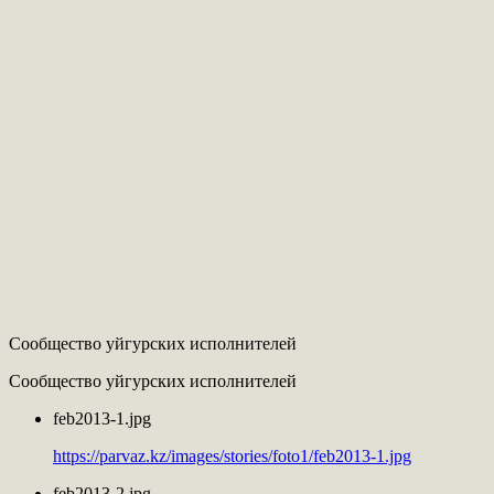
Сообщество уйгурских исполнителей
Сообщество уйгурских исполнителей
feb2013-1.jpg
https://parvaz.kz/images/stories/foto1/feb2013-1.jpg
feb2013-2.jpg