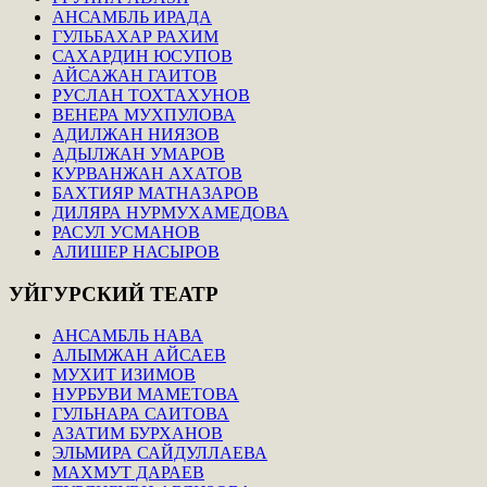
АНСАМБЛЬ ИРАДА
ГУЛЬБАХАР РАХИМ
САХАРДИН ЮСУПОВ
АЙСАЖАН ГАИТОВ
РУСЛАН ТОХТАХУНОВ
ВЕНЕРА МУХПУЛОВА
АДИЛЖАН НИЯЗОВ
АДЫЛЖАН УМАРОВ
КУРВАНЖАН АХАТОВ
БАХТИЯР МАТНАЗАРОВ
ДИЛЯРА НУРМУХАМЕДОВА
РАСУЛ УСМАНОВ
АЛИШЕР НАСЫРОВ
УЙГУРСКИЙ
ТЕАТР
АНСАМБЛЬ НАВА
АЛЫМЖАН АЙСАЕВ
МУХИТ ИЗИМОВ
НУРБУВИ МАМЕТОВА
ГУЛЬНАРА САИТОВА
АЗАТИМ БУРХАНОВ
ЭЛЬМИРА САЙДУЛЛАЕВА
МАХМУТ ДАРАЕВ