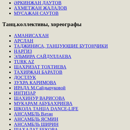
ӘРКИНЖАН ДАУТОВ
АХМЕТЖАН ЖАЛАЛОВ
МУСАЖАН САУТОВ
Танц.коллективы,
хореографы
АМАНИСАХАН
АРСЛАН
ТАДЖИНИСА, ТАНЦУЮЩИЕ БУТОНЧИКИ
НАРГИЗ
ЭЛЬМИРА САЙДУЛЛАЕВА
TURK AZ
ШАХРИЗАТ ТОХТИЕВА
ТАХИРЖАН БАРАТОВ
ДОСТЛУК
ЗУХРА КАРИМОВА
ИРАДА М.Сайдыруковой
ИНТИЗАР
ШАХИНУР ВАРИСОВА
МУКАРАМ АБУБАХРИЕВА
ШКОЛА ТАНЦА DANCE-LIFE
АНСАМБЛЬ Вәтән
АНСАМБЛЬ ЯСМИН
АНСАМБЛЬ ШИРИН
ШАХАДАТ БЕКОВА