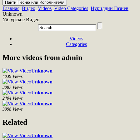
Главная
Видео
Videos
Video Categories
Нуриддин Газиев
Unknown
Уйгурское Видео
Videos
Categories
More videos from admin
Unknown
4039 Views
Unknown
3087 Views
Unknown
2404 Views
Unknown
3998 Views
Related
Unknown