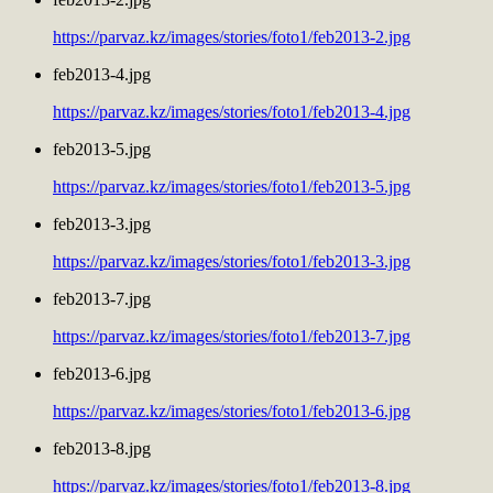
https://parvaz.kz/images/stories/foto1/feb2013-2.jpg
feb2013-4.jpg
https://parvaz.kz/images/stories/foto1/feb2013-4.jpg
feb2013-5.jpg
https://parvaz.kz/images/stories/foto1/feb2013-5.jpg
feb2013-3.jpg
https://parvaz.kz/images/stories/foto1/feb2013-3.jpg
feb2013-7.jpg
https://parvaz.kz/images/stories/foto1/feb2013-7.jpg
feb2013-6.jpg
https://parvaz.kz/images/stories/foto1/feb2013-6.jpg
feb2013-8.jpg
https://parvaz.kz/images/stories/foto1/feb2013-8.jpg